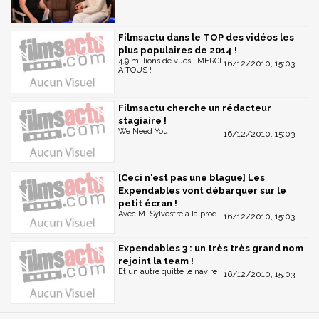
Filmsactu dans le TOP des vidéos les
plus populaires de 2014 !
4,9 millions de vues : MERCI
16/12/2010, 15:03
A TOUS !
Filmsactu cherche un rédacteur
stagiaire !
We Need You
16/12/2010, 15:03
[Ceci n'est pas une blague] Les
Expendables vont débarquer sur le
petit écran !
Avec M. Sylvestre à la prod
16/12/2010, 15:03
Expendables 3 : un très très grand nom
rejoint la team !
Et un autre quitte le navire
16/12/2010, 15:03
...