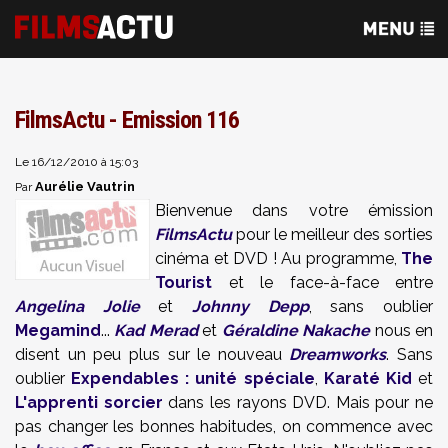
FilmsActu - Emission 116
Le 16/12/2010 à 15:03
Aurélie Vautrin
Par
Bienvenue dans votre émission
FilmsActu
pour le meilleur des sorties
cinéma et DVD ! Au programme,
The
Tourist
et le face-à-face entre
Angelina Jolie
et
Johnny Depp
, sans oublier
Megamind
...
Kad Merad
et
Géraldine Nakache
nous en
disent un peu plus sur le nouveau
Dreamworks
. Sans
oublier
Expendables : unité spéciale
,
Karaté Kid
et
L'apprenti sorcier
dans les rayons DVD. Mais pour ne
pas changer les bonnes habitudes, on commence avec