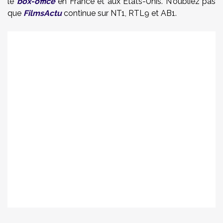
le
box-office
en France et aux Etats-Unis. N'oubliez pas
que
FilmsActu
continue sur NT1, RTL9 et AB1.