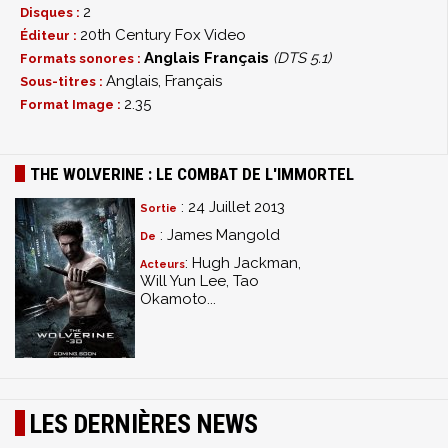
2
Disques :
20th Century Fox Video
Éditeur :
Anglais
Français
(DTS 5.1)
Formats sonores :
Anglais, Français
Sous-titres :
2.35
Format Image :
THE WOLVERINE : LE COMBAT DE L'IMMORTEL
: 24 Juillet 2013
Sortie
: James Mangold
De
: Hugh Jackman,
Acteurs
Will Yun Lee, Tao
Okamoto...
LES DERNIÈRES NEWS