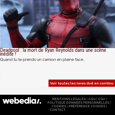
Deadpool : la mort de Ryan Reynolds dans une scène
inédite !
Quand tu te prends un camion en pleine face...
Voir toutes les news dvd en continu
MENTIONS LÉGALES
|
CGU
|
CGV
|
POLITIQUE DONNÉES PERSONNELLES
|
COOKIES
|
PRÉFÉRENCE COOKIES
|
CONTACT