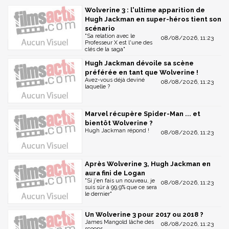
Wolverine 3 : l'ultime apparition de
Hugh Jackman en super-héros tient son
scénario
"Sa relation avec le
08/08/2026, 11:23
Professeur X est l'une des
clés de la saga"
Hugh Jackman dévoile sa scène
préférée en tant que Wolverine !
Avez-vous déjà deviné
08/08/2026, 11:23
laquelle ?
Marvel récupère Spider-Man ... et
bientôt Wolverine ?
Hugh Jackman répond !
08/08/2026, 11:23
Après Wolverine 3, Hugh Jackman en
aura fini de Logan
"Si j'en fais un nouveau, je
08/08/2026, 11:23
suis sûr à 99,9% que ce sera
le dernier"
Un Wolverine 3 pour 2017 ou 2018 ?
James Mangold lâche des
08/08/2026, 11:23
scoops ...