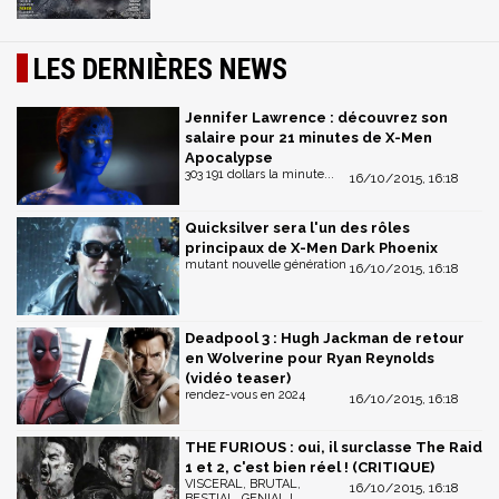
LES DERNIÈRES NEWS
Jennifer Lawrence : découvrez son
salaire pour 21 minutes de X-Men
Apocalypse
303 191 dollars la minute...
16/10/2015, 16:18
Quicksilver sera l'un des rôles
principaux de X-Men Dark Phoenix
mutant nouvelle génération
16/10/2015, 16:18
Deadpool 3 : Hugh Jackman de retour
en Wolverine pour Ryan Reynolds
(vidéo teaser)
rendez-vous en 2024
16/10/2015, 16:18
THE FURIOUS : oui, il surclasse The Raid
1 et 2, c'est bien réel ! (CRITIQUE)
VISCERAL, BRUTAL,
16/10/2015, 16:18
BESTIAL, GENIAL !