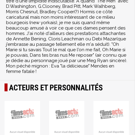
titre d'une limpidité indiscutable. A quand "The Men" avec
D.Washington, G.Clooney, Brad Pitt, Mark Walhberg,
Morris Chesnut, Bradley Cooper(?) Hormis ce côté
caricatural mais non moins intéressant de ce milieu
bourgeois (new yorkais), je me suis quand même
beaucoup amusé à voir ce que ces dames pensent des
hommes. J'ai noté d'ailleurs des prestations attachantes
de Annette Bening, Cloris Leachman ou Debi Mazar(que
j'embrasse au passage tellement elle m'a séduit). "Oh
Marie si tu savais Tout le mal que l'on me fait, Oh Marie si
je pouvais, Dans tes bras nus Me reposer" (air connu que
je dédie au personnage joué par une Meg Ryan sincère).
Mon péché mignon : Eva "la délicieuse" Mendes en
femme fatale !
ACTEURS ET PERSONNALITÉS