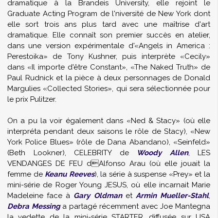
dramatique à la Brandeis University, elle rejoint le
Graduate Acting Program de l'niversité de New York dont
elle sort trois ans plus tard avec une maîtrise d'art
dramatique. Elle connaît son premier succès en atelier,
dans une version expérimentale d'«Angels in America :
Perestoika» de Tony Kushner, puis interprète «Cecily»
dans «Il importe d'être Constant», «The Naked Truth» de
Paul Rudnick et la pièce à deux personnages de Donald
Margulies «Collected Stories», qui sera sélectionnée pour
le prix Pulitzer.
On a pu la voir également dans «Ned & Stacy» (où elle
interpréta pendant deux saisons le rôle de Stacy), «New
York Police Blues» (rôle de Dana Abandano), «Seinfeld»
(Beth Lookner), CELEBRITY de
Woody Allen
, LES
VENDANGES DE FEU dAlfonso Arau (où elle jouait la
femme de
Keanu Reeves
), la série à suspense «Prey» et la
mini-série de Roger Young JESUS, où elle incarnait Marie
Madeleine face à
Gary Oldman
et
Armin Mueller-Stahl
,
Debra Messing
a partagé récemment avec Joe Mantegna
la vedette de la mini-série STARTER, diffusée sur USA