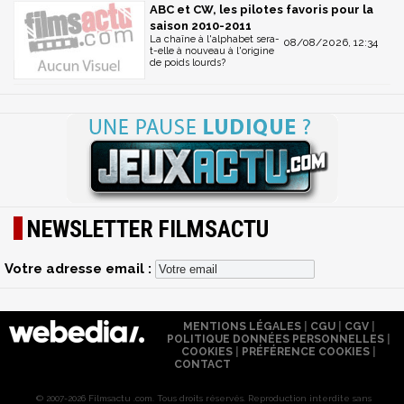
ABC et CW, les pilotes favoris pour la
saison 2010-2011
La chaîne à l'alphabet sera-
08/08/2026, 12:34
t-elle à nouveau à l'origine
de poids lourds?
NEWSLETTER FILMSACTU
Votre adresse email :
MENTIONS LÉGALES
|
CGU
|
CGV
|
POLITIQUE DONNÉES PERSONNELLES
|
COOKIES
|
PRÉFÉRENCE COOKIES
|
CONTACT
© 2007-2026 Filmsactu .com. Tous droits réservés. Reproduction interdite sans