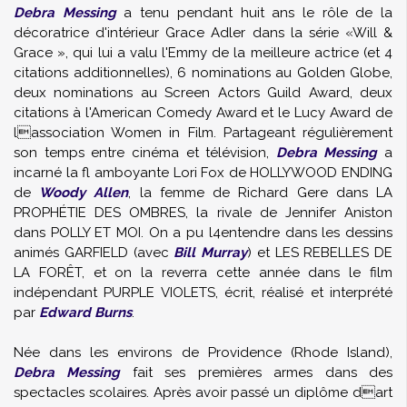
Debra Messing
a tenu pendant huit ans le rôle de la
décoratrice d'intérieur Grace Adler dans la série «Will &
Grace », qui lui a valu l'Emmy de la meilleure actrice (et 4
citations additionnelles), 6 nominations au Golden Globe,
deux nominations au Screen Actors Guild Award, deux
citations à l'American Comedy Award et le Lucy Award de
lassociation Women in Film. Partageant régulièrement
son temps entre cinéma et télévision,
Debra Messing
a
incarné la fl amboyante Lori Fox de HOLLYWOOD ENDING
de
Woody Allen
, la femme de Richard Gere dans LA
PROPHÉTIE DES OMBRES, la rivale de Jennifer Aniston
dans POLLY ET MOI. On a pu l4entendre dans les dessins
animés GARFIELD (avec
Bill Murray
) et LES REBELLES DE
LA FORÊT, et on la reverra cette année dans le film
indépendant PURPLE VIOLETS, écrit, réalisé et interprété
par
Edward Burns
.
Née dans les environs de Providence (Rhode Island),
Debra Messing
fait ses premières armes dans des
spectacles scolaires. Après avoir passé un diplôme dart