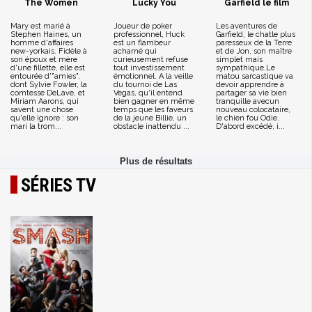
The Women
Lucky You
Garfield le film
Mary est marié à
Joueur de poker
Les aventures de
Stephen Haines, un
professionnel, Huck
Garfield, le chatle plus
homme d'affaires
est un flambeur
paresseux de la Terre
new-yorkais. Fidèle à
acharné qui
et de Jon, son maître
son époux et mère
curieusement refuse
simplet mais
d'une fillette, elle est
tout investissement
sympathique.Le
entourée d'"amies",
émotionnel. A la veille
matou sarcastique va
dont Sylvie Fowler, la
du tournoi de Las
devoir apprendre à
comtesse DeLave, et
Vegas, qu'il entend
partager sa vie bien
Miriam Aarons, qui
bien gagner en même
tranquille avecun
savent une chose
temps que les faveurs
nouveau colocataire,
qu'elle ignore : son
de la jeune Billie, un
le chien fou Odie.
mari la trom...
obstacle inattendu ...
D'abord excédé, i...
SÉRIES TV