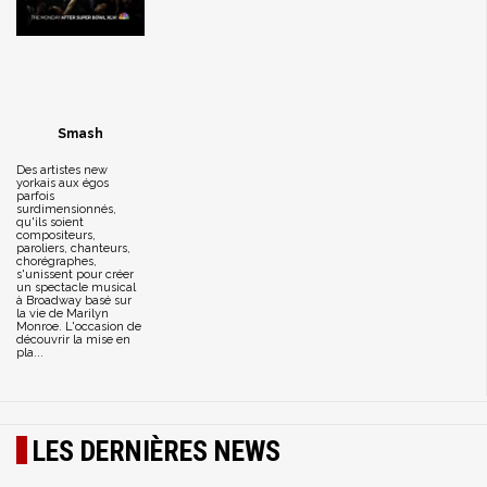
Smash
Des artistes new
yorkais aux égos
parfois
surdimensionnés,
qu'ils soient
compositeurs,
paroliers, chanteurs,
chorégraphes,
s'unissent pour créer
un spectacle musical
à Broadway basé sur
la vie de Marilyn
Monroe. L'occasion de
découvrir la mise en
pla...
LES DERNIÈRES NEWS