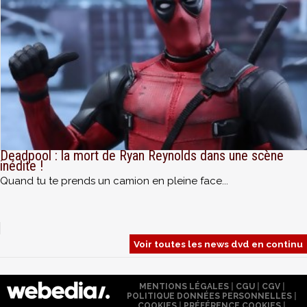
Deadpool : la mort de Ryan Reynolds dans une scène
inédite !
Quand tu te prends un camion en pleine face...
Voir toutes les news dvd en continu
MENTIONS LÉGALES
|
CGU
|
CGV
|
POLITIQUE DONNÉES PERSONNELLES
|
COOKIES
|
PRÉFÉRENCE COOKIES
|