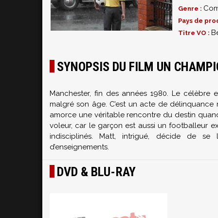
Com
Genre :
Pays de pro
B
Titre VO :
SYNOPSIS DU FILM UN CHAMPI
Manchester, fin des années 1980. Le célèbre e
malgré son âge. C’est un acte de délinquance ré
amorce une véritable rencontre du destin quand 
voleur, car le garçon est aussi un footballeur 
indisciplinés. Matt, intrigué, décide de s
d’enseignements.
DVD & BLU-RAY