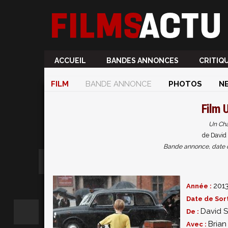
ACCUEIL
BANDES ANNONCES
CRITIQ
FILM
BANDE ANNONCE
PHOTOS
N
Film
U
Un Cha
de David
Bande annonce, date de 
201
Année :
Date de Sort
David 
De :
Brian
Avec :