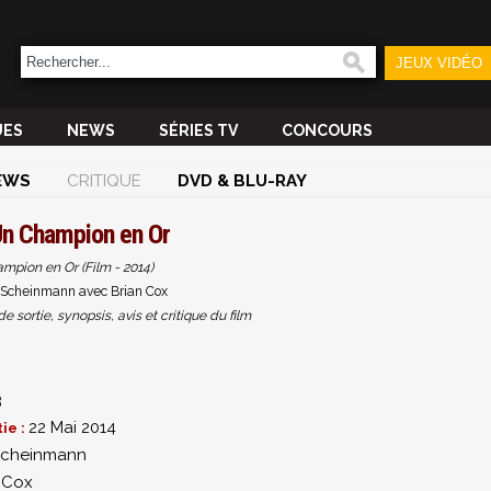
JEUX VIDÉO
UES
NEWS
SÉRIES TV
CONCOURS
EWS
CRITIQUE
DVD & BLU-RAY
n Champion en Or
mpion en Or (Film - 2014)
 Scheinmann avec Brian Cox
sortie, synopsis, avis et critique du film
3
22 Mai 2014
ie :
Scheinmann
 Cox