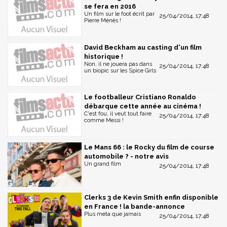
se fera en 2016
Un film sur le foot écrit par
25/04/2014, 17:48
Pierre Ménès !
David Beckham au casting d'un film
historique !
Non, il ne jouera pas dans
25/04/2014, 17:48
un biopic sur les Spice Girls
Le footballeur Cristiano Ronaldo
débarque cette année au cinéma !
C'est fou, il veut tout faire
25/04/2014, 17:48
comme Messi !
Le Mans 66 : le Rocky du film de course
automobile ? - notre avis
Un grand film
25/04/2014, 17:48
Clerks 3 de Kevin Smith enfin disponible
en France ! la bande-annonce
Plus meta que jamais
25/04/2014, 17:48