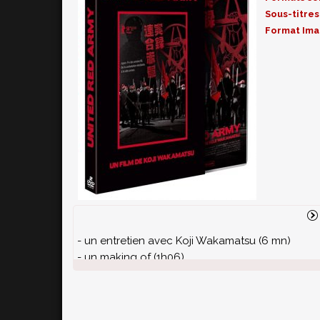
Sous-titres
Format Ima
- un entretien avec Koji Wakamatsu (6 mn)
- un making of (1h06)
- un entretien avec Michaël Prazan (journaliste 
Sommier (Directrice du Centre de Recherches P
révolutionnaires)