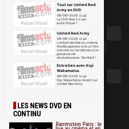
Tout sur United Red
Army en DVD
08/08/2026, 11:42
Le DVD fera-t-il son
autocritique ?
United Red Army
08/08/2026, 11:42
L'enfant terrible du cinéma
révolté japonais livre un film
monstre sur les dérives d'un
groupuscule
révolutionnaire. Terrifiant !
Entretien avec Koji
Wakamatsu
08/08/2026, 11:42
Koji Wakamatsu revient sur
United Red Army
LES NEWS DVD EN
CONTINU
Rammstein Paris : le
live au cinéma et en