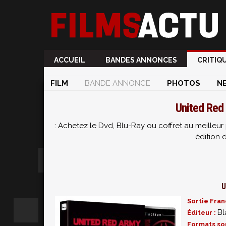
ACCUEIL
BANDES ANNONCES
CRITIQ
FILM
BANDE ANNONCE
PHOTOS
N
United Red
: Achetez le Dvd, Blu-Ray ou coffret au meille
édition 
U
Sortie Fran
Bl
Éditeur :
Formats so