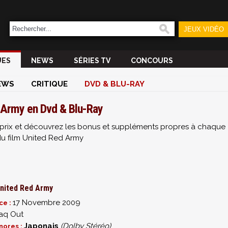
JEUX VIDÉO
UES
NEWS
SÉRIES TV
CONCOURS
EWS
CRITIQUE
DVD & BLU-RAY
 Army en Dvd & Blu-Ray
ur prix et découvrez les bonus et suppléments propres à chaque
du film United Red Army
nited Red Army
17 Novembre 2009
ce :
aq Out
Japonais
(Dolby Stéréo)
nores :