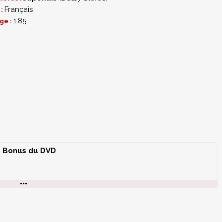
Français
 :
1.85
ge :
Bonus du DVD
et spécialiste de l’Armée Rouge Japonaise) et Isabelle
olitiques de la Sorbonne et spécliasite des mouvements