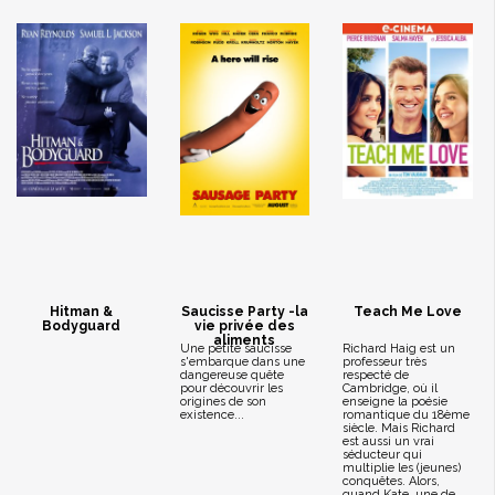
Hitman &
Saucisse Party -la
Teach Me Love
Bodyguard
vie privée des
aliments
Une petite saucisse
Richard Haig est un
s'embarque dans une
professeur très
dangereuse quête
respecté de
pour découvrir les
Cambridge, où il
origines de son
enseigne la poésie
existence...
romantique du 18ème
siècle. Mais Richard
est aussi un vrai
séducteur qui
multiplie les (jeunes)
conquêtes. Alors,
quand Kate, une de