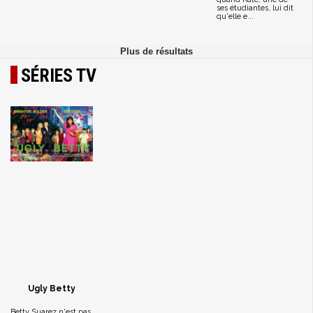
ses étudiantes, lui dit
qu'elle e...
SÉRIES TV
Ugly Betty
Betty Suarez n'est pas