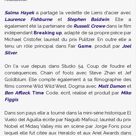
Salma Hayek
a partagé la vedette de Liens d'acier avec
Laurence Fishburne
et
Stephen Baldwin
. Elle a
également été la partenaire de
Russell Crowe
dans le film
indépendant
Breaking up
, adapté de sa propre pièce par
Michael Cristofer, lauréat du prix Pulitzer. En outre elle a
tenu un rôle principal dans Fair
Game
, produit par
Joel
Silver
.
On l'a vue depuis dans Studio 54, Coup de foudre et
conséquences, Chain of fools avec Steve Zhan et Jef
Goldblum. Elle compte également à sa filmographie des
films comme Wild Wild West, Dogma avec
Matt Damon
et
Ben Affleck
,
Time
Code, écrit, réalisé et produit par
Mike
Figgis
.
Dans son pays elle a tourné dans la mini-série historique El
Vuelo del Aguilla écrite par Naguib Mafouz, lauréat du prix
Nobel et Midaq Valley mis en scène par Jorge Fons pour
lequel elle fut citée aux Heraldo et aux Ariel Awards dans