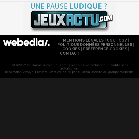
MENTIONS LÉGALES
|
CGU
|
CGV
|
POLITIQUE DONNÉES PERSONNELLES
|
COOKIES
|
PRÉFÉRENCE COOKIES
|
CONTACT
© 2007-2026 Filmsactu .com. Tous droits réservés. Reproduction interdite sans
autorisation.
Réalisation Vitalyn
. Filmsactu
.com est édité par Mixicom, société du groupe Webedia.