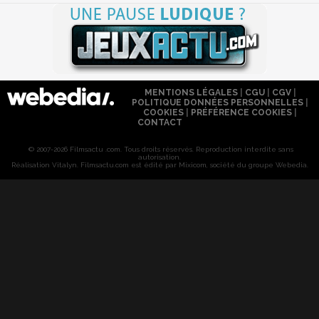
MENTIONS LÉGALES
|
CGU
|
CGV
|
POLITIQUE DONNÉES PERSONNELLES
|
COOKIES
|
PRÉFÉRENCE COOKIES
|
CONTACT
© 2007-2026 Filmsactu .com. Tous droits réservés. Reproduction interdite sans
autorisation.
Réalisation Vitalyn
. Filmsactu
.com est édité par Mixicom, société du groupe Webedia.