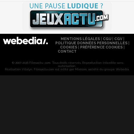
MENTIONS LÉGALES
|
CGU
|
CGV
|
POLITIQUE DONNÉES PERSONNELLES
|
COOKIES
|
PRÉFÉRENCE COOKIES
|
CONTACT
© 2007-2026 Filmsactu .com. Tous droits réservés. Reproduction interdite sans
autorisation.
Réalisation Vitalyn
. Filmsactu
.com est édité par Mixicom, société du groupe Webedia.