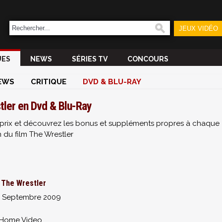
JEUX VIDÉO
UES
NEWS
SÉRIES TV
CONCOURS
EWS
CRITIQUE
DVD & BLU-RAY
tler en Dvd & Blu-Ray
ur prix et découvrez les bonus et suppléments propres à chaque
n du film The Wrestler
The Wrestler
3 Septembre 2009
 Home Video