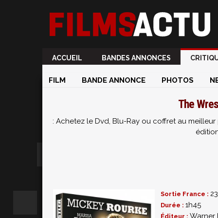
ACCUEIL
BANDES ANNONCES
CRITIQ
FILM
BANDE ANNONCE
PHOTOS
N
The Wres
: Achetez le Dvd, Blu-Ray ou coffret au meille
éditio
2
Sortie France :
1h45
Durée :
Warner
Éditeur :