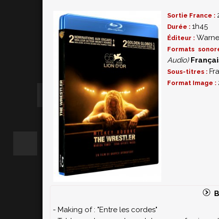
Sortie France :
1h45
Durée :
Warne
Éditeur :
Formats sonor
Audio)
Françai
Fr
Sous-titres :
Format Image :
B
- Making of : "Entre les cordes"