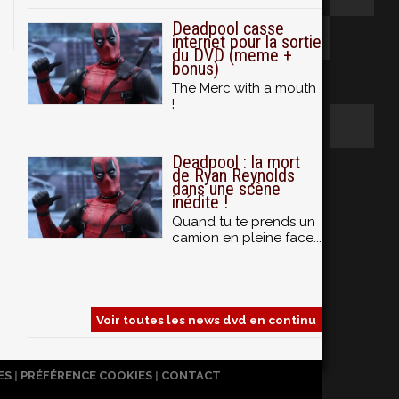
Deadpool casse
internet pour la sortie
du DVD (meme +
bonus)
The Merc with a mouth
!
Deadpool : la mort
de Ryan Reynolds
dans une scène
inédite !
Quand tu te prends un
camion en pleine face...
Voir toutes les news dvd en continu
ES
|
PRÉFÉRENCE COOKIES
|
CONTACT