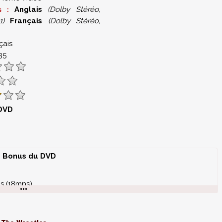
Anglais
(Dolby Stéréo,
es :
1)
Français
(Dolby Stéréo,
çais
35
 DVD
Bonus du DVD
s (18mns)