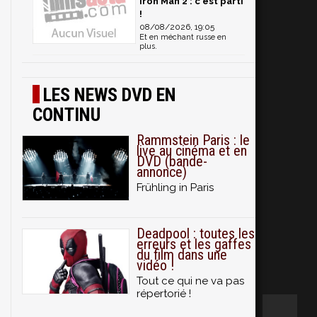
Iron Man 2 : c'est parti
!
08/08/2026, 19:05
Et en méchant russe en
plus.
LES NEWS DVD EN
CONTINU
Rammstein Paris : le
live au cinéma et en
DVD (bande-
annonce)
Frühling in Paris
Deadpool : toutes les
erreurs et les gaffes
du film dans une
vidéo !
Tout ce qui ne va pas
répertorié !