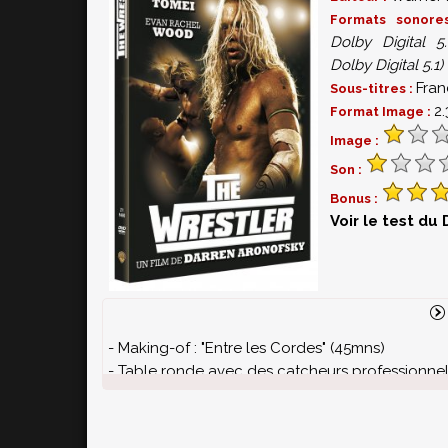
Formats sonor
Dolby Digital 5.
Dolby Digital 5.1)
Fran
Sous-titres :
2.
Format Image :
Image :
Son :
Bonus :
Voir le test du
- Making-of : "Entre les Cordes" (45mns)
- Table ronde avec des catcheurs professionnel
- Bandes-annonces