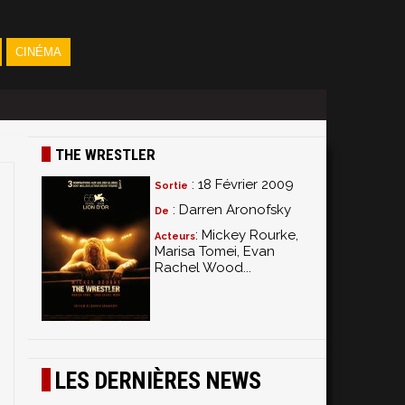
CINÉMA
THE WRESTLER
: 18 Février 2009
Sortie
: Darren Aronofsky
De
: Mickey Rourke,
Acteurs
Marisa Tomei, Evan
Rachel Wood...
LES DERNIÈRES NEWS