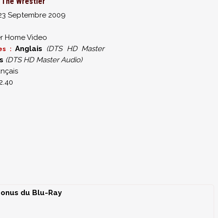
The Wrestler
23 Septembre 2009
r Home Video
Anglais
(DTS HD Master
es :
s
(DTS HD Master Audio)
ançais
2.40
onus du Blu-Ray