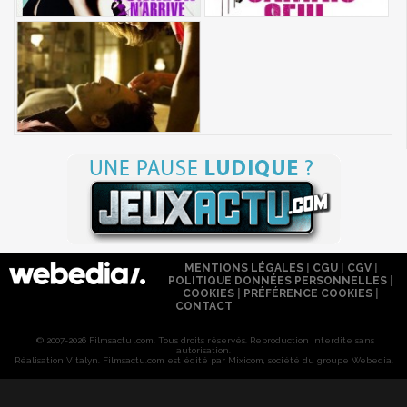
MENTIONS LÉGALES
|
CGU
|
CGV
|
POLITIQUE DONNÉES PERSONNELLES
|
COOKIES
|
PRÉFÉRENCE COOKIES
|
CONTACT
© 2007-2026 Filmsactu .com. Tous droits réservés. Reproduction interdite sans
autorisation.
Réalisation Vitalyn
. Filmsactu
.com est édité par Mixicom, société du groupe Webedia.