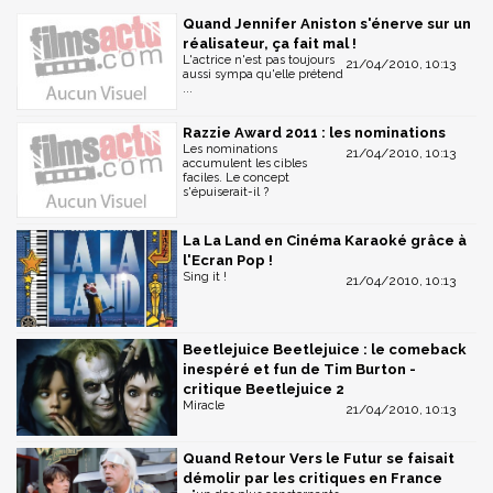
Quand Jennifer Aniston s'énerve sur un
réalisateur, ça fait mal !
L'actrice n'est pas toujours
21/04/2010, 10:13
aussi sympa qu'elle prétend
...
Razzie Award 2011 : les nominations
Les nominations
21/04/2010, 10:13
accumulent les cibles
faciles. Le concept
s'épuiserait-il ?
La La Land en Cinéma Karaoké grâce à
l'Ecran Pop !
Sing it !
21/04/2010, 10:13
Beetlejuice Beetlejuice : le comeback
inespéré et fun de Tim Burton -
critique Beetlejuice 2
Miracle
21/04/2010, 10:13
Quand Retour Vers le Futur se faisait
démolir par les critiques en France