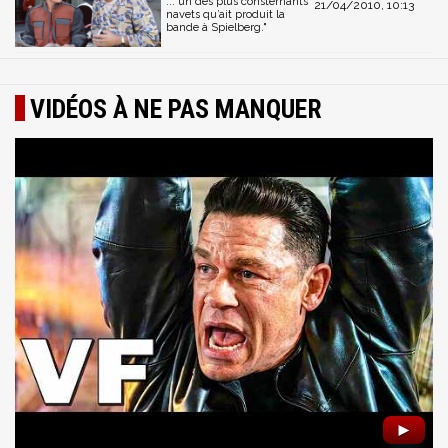
..."un des plus consternants
21/04/2010, 10:13
navets qu’ait produit la
bande à Spielberg."
VIDÉOS À NE PAS MANQUER
►