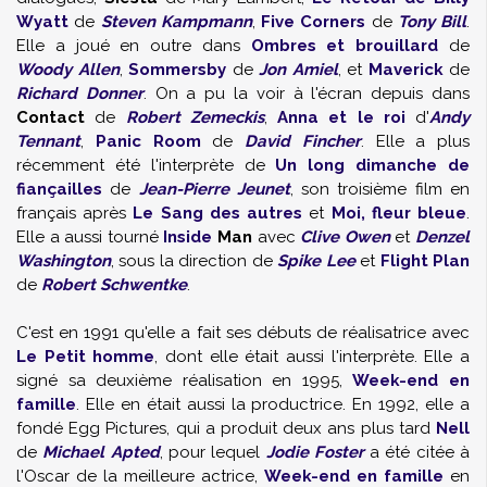
Wyatt
de
Steven Kampmann
,
Five Corners
de
Tony Bill
.
Elle a joué en outre dans
Ombres et brouillard
de
Woody Allen
,
Sommersby
de
Jon Amiel
, et
Maverick
de
Richard Donner
. On a pu la voir à l'écran depuis dans
Contact
de
Robert Zemeckis
,
Anna et le roi
d'
Andy
Tennant
,
Panic Room
de
David Fincher
. Elle a plus
récemment été l'interprète de
Un long dimanche de
fiançailles
de
Jean-Pierre Jeunet
, son troisième film en
français après
Le Sang des autres
et
Moi, fleur bleue
.
Elle a aussi tourné
Inside
Man
avec
Clive Owen
et
Denzel
Washington
, sous la direction de
Spike Lee
et
Flight Plan
de
Robert Schwentke
.
C'est en 1991 qu'elle a fait ses débuts de réalisatrice avec
Le Petit homme
, dont elle était aussi l'interprète. Elle a
signé sa deuxième réalisation en 1995,
Week-end en
famille
. Elle en était aussi la productrice. En 1992, elle a
fondé Egg Pictures, qui a produit deux ans plus tard
Nell
de
Michael Apted
, pour lequel
Jodie Foster
a été citée à
l'Oscar de la meilleure actrice,
Week-end en famille
en