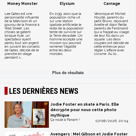
Money Monster
Elysium
Carnage
Lee Gates est une
En 2159, alors que la
Véronique et Michel
personnalité influente
population riche vit
Houillé, parents du
de la télévision et un
sur une station
petit Bruno, reçoivent
gourou de la finance à
spatiale artificielle le
Anette et Alain Reille,
Wall Street. Les
reste de la population
parents de Ferdinand
choses se gâtent
tente de survivre sur
qui a frappé au visage
lorsque Kyle, un
la Terre dévastée. Un
de leur fils dans un
spectateur ayant
homme accepte une
square. Les deux
perdu tout son argent
mission qui pourrait
couples ont décidé de
en suivant les conseils
ramener l'égalité
cette entrevue pour
de Gates, décide de le
entre les deux
régler L'affaire avec
prendre en otage
mondes.
civisme. Au to...
pendant s...
LES DERNIÈRES NEWS
Jodie Foster en skate à Paris. Elle
décrypte pour nous cette photo
mythique
Ça roule à Panam !
07/08/2026, 20:04
Avengers : Mel Gibson et Jodie Foster