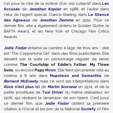
l'un pour le rôle de la victime d'un viol collectif dans
Les
Accusés
de
Jonathan Kaplan
en 1988, et l'autre dans
celui de l'agent spécial Clarice Starling dans
Le Silence
des Agneaux
de
Jonathan Demme
en 1991. Pour ce
dernier film, elle a également obtenu le Golden Globe, le
BAFTA Award, et les New York et Chicago Film Critics
Awards.
Jodie Foster
entame sa carrière à lâge de trois ans - elle
est "The Coppertone Girl" dans des films publicitaires. Elle
devient par la suite un personnage régulier de séries
comme
The Courtship of Eddie's Father
,
My Three
Sons
, ou encore
Papy
Moon
. Elle tient son premier rôle au
cinéma à 8 ans dans
Napoleon and Samantha
de
Bernard McEveety
, mais ce sont ses interprétations dans
Alice n'est plus ici
de
Martin Scorsese
en 1974, et de la
petite prostituée de
Taxi Driver
du même réalisateur en
1976, qui révèlent la dimension de son talent. C'est pour
ce dernier film, que
Jodie Foster
obtient sa première
citation à l'Oscar et les prix de la National
Society
of Film