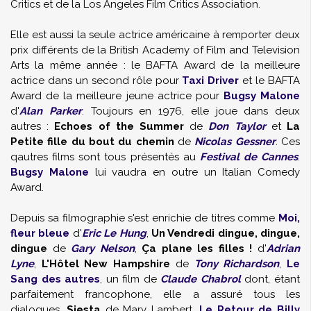
Critics et de la Los Angeles Film Critics Association.
Elle est aussi la seule actrice américaine à remporter deux
prix différents de la British Academy of Film and Television
Arts la même année : le BAFTA Award de la meilleure
actrice dans un second rôle pour
Taxi Driver
et le BAFTA
Award de la meilleure jeune actrice pour
Bugsy Malone
d'
Alan Parker
. Toujours en 1976, elle joue dans deux
autres :
Echoes of the Summer
de
Don Taylor
et
La
Petite fille du bout du chemin
de
Nicolas Gessner
. Ces
qautres films sont tous présentés au
Festival de Cannes
.
Bugsy Malone
lui vaudra en outre un Italian Comedy
Award.
Depuis sa filmographie s'est enrichie de titres comme
Moi,
fleur bleue
d'
Eric Le Hung
,
Un Vendredi dingue, dingue,
dingue
de
Gary Nelson
,
Ça plane les filles !
d'
Adrian
Lyne
,
L'Hôtel New Hampshire
de
Tony Richardson
,
Le
Sang des autres
, un film de
Claude Chabrol
dont, étant
parfaitement francophone, elle a assuré tous les
dialogues,
Siesta
de Mary Lambert,
Le Retour de Billy