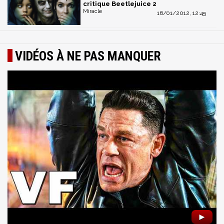
critique Beetlejuice 2
Miracle
16/01/2012, 12:45
VIDÉOS À NE PAS MANQUER
►