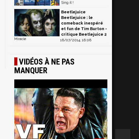
Sing it !
Beetlejuice
Beetlejuice : le
comeback inespéré
et fun de Tim Burton -
critique Beetlejuice 2
Miracle
16/07/2014, 16:06
VIDÉOS À NE PAS
MANQUER