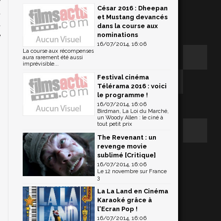
César 2016 : Dheepan
d
et Mustang devancés
a
dans la course aux
e
nominations
16/07/2014, 16:06
La course aux récompenses
aura rarement été aussi
imprévisible...
Festival cinéma
Télérama 2016 : voici
le programme !
16/07/2014, 16:06
Birdman, La Loi du Marché,
un Woody Allen : le ciné à
tout petit prix
The Revenant : un
revenge movie
sublimé [Critique]
16/07/2014, 16:06
Le 12 novembre sur France
3
La La Land en Cinéma
Karaoké grâce à
l'Ecran Pop !
16/07/2014, 16:06