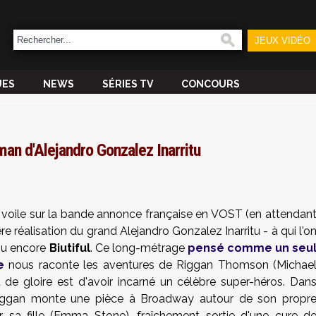
JEUX VIDÉO
UES
NEWS
SÉRIES TV
CONCOURS
an d'Alejandro Gonzalez Inarritu
e voile sur la bande annonce française en VOST (en attendan
ière réalisation du grand
Alejandro Gonzalez Inarritu
- à qui l'o
u encore
Biutiful
. Ce long-métrage
pensé comme un seu
e
nous raconte les aventures de Riggan Thomson (Michae
t de gloire est d'avoir incarné un célèbre super-héros. Dan
 Riggan monte une pièce à Broadway autour de son propr
ar sa fille (Emma Stone), fraîchement sortie d'une cure d