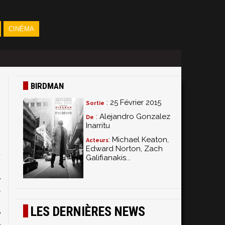
CINÉMA
BIRDMAN
: 25 Février 2015
Sortie
: Alejandro Gonzalez
De
Inarritu
: Michael Keaton,
Acteurs
Edward Norton, Zach
t
Galifianakis...
n
l
l
s
LES DERNIÈRES NEWS
e
e