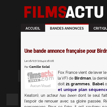
ACCUEIL
BANDES ANNONCES
CRITIQ
Une bande annonce française pour Birdm
Le 16/07/2014 à 16:06
Camille Solal
Par
Fox France vient de lever l
la VF) de
Birdman
, la dern
doit
21 grammes
,
Babel
o
et unique plan séquenc
Keaton), un acteur
has been
dont le seul fai
l'espoir de renouer avec sa gloire passée,
personnage. Pour se faire, il est soutenu p