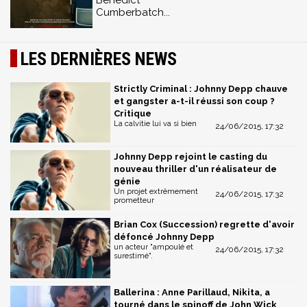
Benedict
Cumberbatch...
LES DERNIÈRES NEWS
Strictly Criminal : Johnny Depp chauve
et gangster a-t-il réussi son coup ?
Critique
La calvitie lui va si bien
24/06/2015, 17:32
Johnny Depp rejoint le casting du
nouveau thriller d'un réalisateur de
génie
Un projet extrêmement
24/06/2015, 17:32
prometteur
Brian Cox (Succession) regrette d'avoir
défoncé Johnny Depp
un acteur "ampoulé et
24/06/2015, 17:32
surestimé".
Ballerina : Anne Parillaud, Nikita, a
tourné dans le spinoff de John Wick