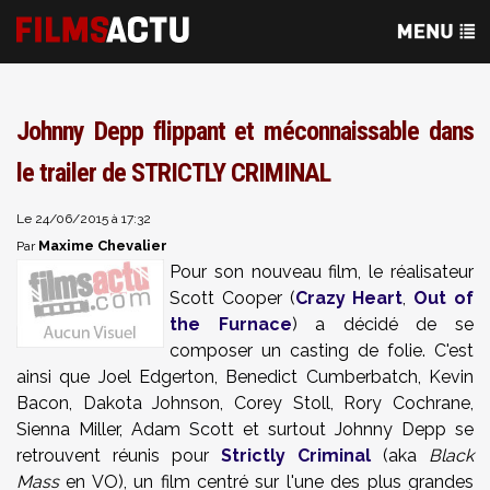
Johnny Depp flippant et méconnaissable dans
le trailer de STRICTLY CRIMINAL
Le 24/06/2015 à 17:32
Maxime Chevalier
Par
Pour son nouveau film, le réalisateur
Scott Cooper (
Crazy Heart
,
Out of
the Furnace
) a décidé de se
composer un casting de folie. C'est
ainsi que Joel Edgerton, Benedict Cumberbatch, Kevin
Bacon, Dakota Johnson, Corey Stoll, Rory Cochrane,
Sienna Miller, Adam Scott et surtout Johnny Depp se
retrouvent réunis pour
Strictly Criminal
(aka
Black
Mass
en VO), un film centré sur l'une des plus grandes