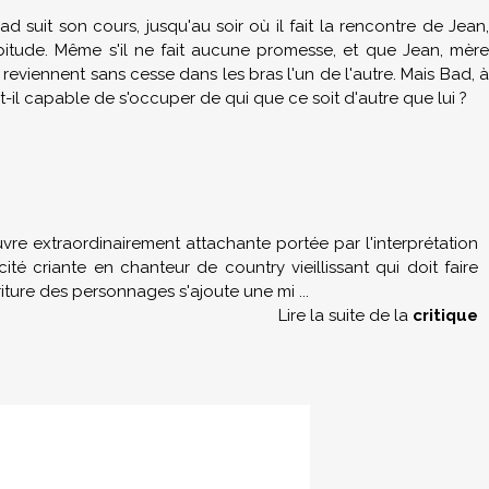
d suit son cours, jusqu'au soir où il fait la rencontre de Jean,
abitude. Même s'il ne fait aucune promesse, et que Jean, mère
ils reviennent sans cesse dans les bras l'un de l'autre. Mais Bad, à
t-il capable de s'occuper de qui que ce soit d'autre que lui ?
re extraordinairement attachante portée par l'interprétation
ité criante en chanteur de country vieillissant qui doit faire
riture des personnages s'ajoute une mi
...
Lire la suite de la
critique