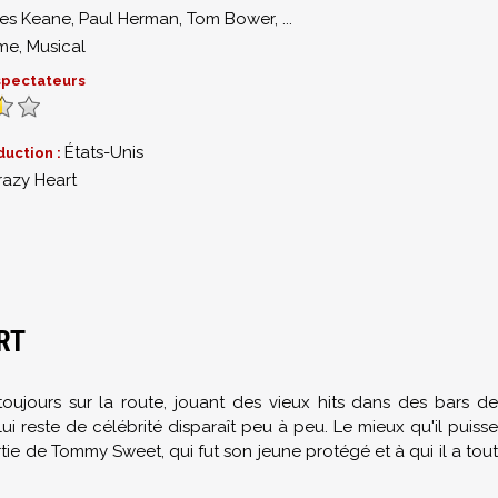
es Keane
,
Paul Herman
,
Tom Bower
,
...
me
,
Musical
 spectateurs
États-Unis
duction :
razy Heart
RT
t toujours sur la route, jouant des vieux hits dans des bars d
 lui reste de célébrité disparaît peu à peu. Le mieux qu'il puisse
rtie de Tommy Sweet, qui fut son jeune protégé et à qui il a tout