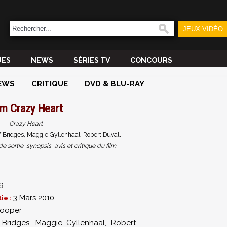
JEUX VIDÉO
UES
NEWS
SÉRIES TV
CONCOURS
EWS
CRITIQUE
DVD & BLU-RAY
lm
Crazy Heart
Crazy Heart
f Bridges, Maggie Gyllenhaal, Robert Duvall
sortie, synopsis, avis et critique du film
9
3 Mars 2010
ie :
Cooper
 Bridges
,
Maggie Gyllenhaal
,
Robert