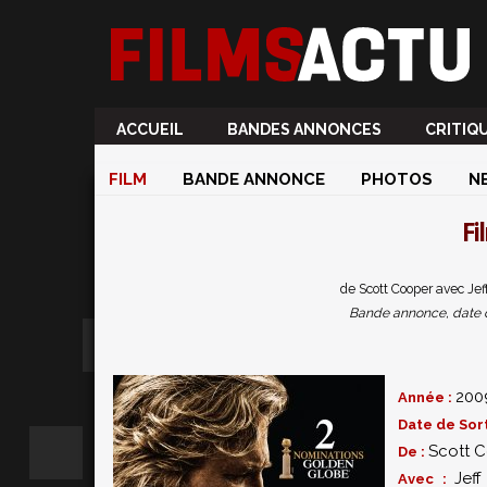
ACCUEIL
BANDES ANNONCES
CRITIQ
FILM
BANDE ANNONCE
PHOTOS
N
Fi
de Scott Cooper avec Jef
Bande annonce, date de 
200
Année :
Date de Sort
Scott 
De :
Jeff
Avec :