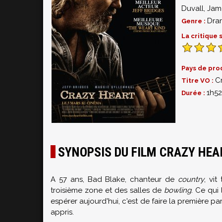
Duvall
,
Jam
Dra
Genre :
La critique
Pays de pro
C
Titre VO :
1h52
Durée :
SYNOPSIS DU FILM CRAZY HEA
A 57 ans, Bad Blake, chanteur de
country
, vi
troisième zone et des salles de
bowling
. Ce qui
espérer aujourd'hui, c'est de faire la première pa
appris.