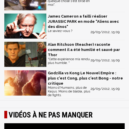
quelque chose s'est brisé en
moi".
James Cameron a failli réaliser
JURASSIC PARK en mode "Aliens avec
des dinos"
Le saviez-vous ?
29/05/2012, 15:09
Alan Ritchson (Reacher) raconte
comment il a été humilié et sauvé par
Thor
"Cette expérience m’a rendu
29/05/2012, 15:09
plus humble. "
Godzilla vs Kong Le Nouvel Empire :
plus c'est Cong, plus c'est Bong - notre
critique
Moins d'Humains, plus de
29/05/2012, 15:09
Kaijus. Moins de blabla, plus
de fights.
VIDÉOS À NE PAS MANQUER