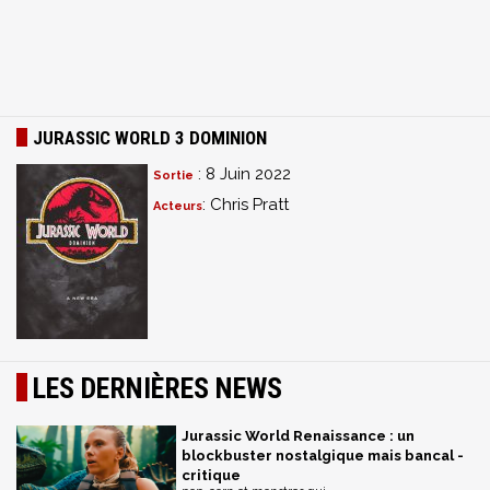
JURASSIC WORLD 3 DOMINION
: 8 Juin 2022
Sortie
: Chris Pratt
Acteurs
LES DERNIÈRES NEWS
Jurassic World Renaissance : un
blockbuster nostalgique mais bancal -
critique