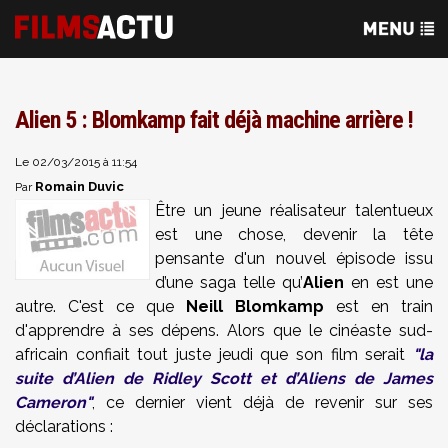
Alien 5 : Blomkamp fait déjà machine arrière !
Le 02/03/2015 à 11:54
Romain Duvic
Par
Être un jeune réalisateur talentueux
est une chose, devenir la tête
pensante d'un nouvel épisode issu
d’une saga telle qu’
Alien
en est une
autre. C'est ce que
Neill Blomkamp
est en train
d'apprendre à ses dépens. Alors que le cinéaste sud-
africain confiait tout juste jeudi que son film serait
"la
suite d’Alien de Ridley Scott et d’Aliens de James
Cameron"
, ce dernier vient déjà de revenir sur ses
déclarations :