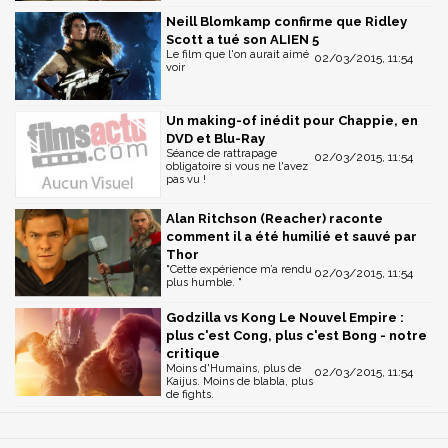
Neill Blomkamp confirme que Ridley
Scott a tué son ALIEN 5
Le film que l'on aurait aimé
02/03/2015, 11:54
voir
Un making-of inédit pour Chappie, en
DVD et Blu-Ray
Séance de rattrapage
02/03/2015, 11:54
obligatoire si vous ne l'avez
pas vu !
Alan Ritchson (Reacher) raconte
comment il a été humilié et sauvé par
Thor
"Cette expérience m’a rendu
02/03/2015, 11:54
plus humble. "
Godzilla vs Kong Le Nouvel Empire :
plus c'est Cong, plus c'est Bong - notre
critique
Moins d'Humains, plus de
02/03/2015, 11:54
Kaijus. Moins de blabla, plus
de fights.