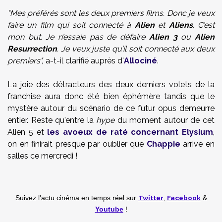
"Mes préférés sont les deux premiers films. Donc je veux
faire un film qui soit connecté à
Alien
et
Aliens
. C’est
mon but. Je n’essaie pas de défaire
Alien 3
ou
Alien
Resurrection
. Je veux juste qu’il soit connecté aux deux
premiers",
a-t-il clarifié auprès d'
Allociné
.
La joie des détracteurs des deux derniers volets de la
franchise aura donc été bien éphémère tandis que le
mystère autour du scénario de ce futur opus demeurre
entier. Reste qu'entre la
hype
du moment autour de cet
Alien 5 et
les avoeux de raté concernant Elysium
,
on en finirait presque par oublier que
Chappie
arrive en
salles ce mercredi !
Twitter
,
Facebook
Suivez l'actu cinéma en temps réel
sur
&
Youtube
!