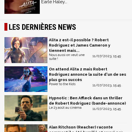
Earle Haley...
LES DERNIÈRES NEWS
Alita 2 est-il possible ? Robert
Rodriguez et James Cameron y
tiennent mais...
Nous aussi on veut une
11/07/2023, 15:45
suite !
On attend Alita 2 mais Robert
Rodriguez annonce la suite d'un de ses
plus gros succès
Power to the Kids
11/07/2023, 15:45
Hypnotic : Ben Affleck dans un thriller
de Robert Rodriguez (bande-annonce)
Le 23 août au cinéma
11/07/2023, 15:45
Alan Ritchson (Reacher) raconte