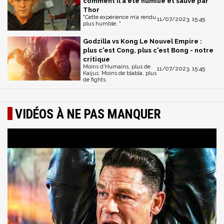
comment il a été humilié et sauvé par
Thor
"Cette expérience m’a rendu
11/07/2023, 15:45
plus humble. "
Godzilla vs Kong Le Nouvel Empire :
plus c'est Cong, plus c'est Bong - notre
critique
Moins d'Humains, plus de
11/07/2023, 15:45
Kaijus. Moins de blabla, plus
de fights.
VIDÉOS À NE PAS MANQUER