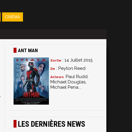
CINÉMA
ANT MAN
: 14 Juillet 2015
Sortie
: Peyton Reed
De
: Paul Rudd,
Acteurs
Michael Douglas,
Michael Pena...
s
e
à
t
,
LES DERNIÈRES NEWS