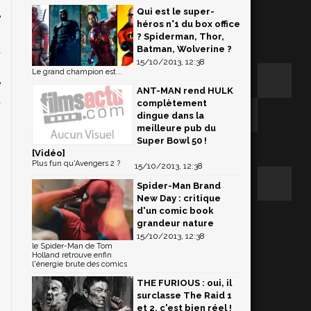
Qui est le super-
e
héros n°1 du box office
.
? Spiderman, Thor,
a
Batman, Wolverine ?
15/10/2013, 12:38
.
Le grand champion est...
e
ANT-MAN rend HULK
t
complètement
dingue dans la
meilleure pub du
Super Bowl 50 !
[Vidéo]
Plus fun qu'Avengers 2 ?
15/10/2013, 12:38
Spider-Man Brand
New Day : critique
d'un comic book
grandeur nature
15/10/2013, 12:38
le Spider-Man de Tom
Holland retrouve enfin
l'énergie brute des comics
THE FURIOUS : oui, il
surclasse The Raid 1
et 2, c'est bien réel !