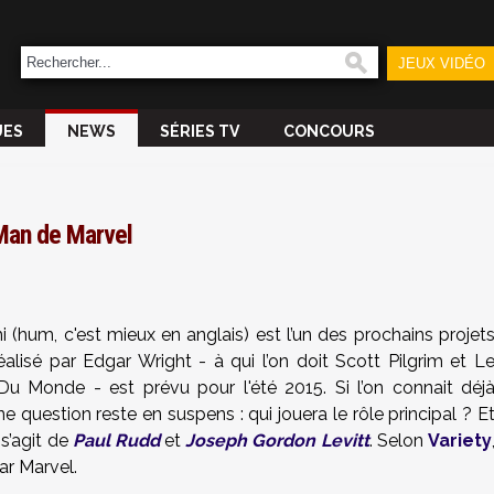
JEUX VIDÉO
UES
NEWS
SÉRIES TV
CONCOURS
 Man de Marvel
hum, c'est mieux en anglais) est l’un des prochains projet
éalisé par Edgar Wright - à qui l’on doit Scott Pilgrim et L
u Monde - est prévu pour l'été 2015. Si l’on connait déj
ne question reste en suspens : qui jouera le rôle principal ? E
 s’agit de
Paul Rudd
et
Joseph Gordon Levitt
. Selon
Variety
ar Marvel.