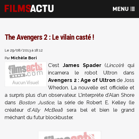
The Avengers 2 : Le vilain casté !
Le 29/08/2013 à 18:12
Michèle Bori
Par
C'est
James Spader
(
Lincoln
) qui
incarnera le robot Ultron dans
Avengers 2 : Age of Ultron
de Joss
Whedon. La nouvelle est officielle et
a surpris plus d'un observateur. L'interprète d'Alan Shore
dans
Boston Justice
, la série de Robert E. Kelley (le
créateur d'
Ally McBeal
) sera bel et bien le grand
méchant du futur blockbuster.