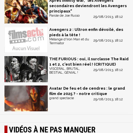
Après Infinity War, "les Avengers
secondaires deviendront les Avengers
principaux"
Parole de Joe Russo
29/08/2013, 18:12
Avengers 2 : Ultron enfin dévoilé, des
pieds à la tête !
Mélange d'Iron Man et du
29/08/2013, 18:12
Termiator
THE FURIOUS : oui, il surclasse The Raid
1 et 2, c'est bien réel ! (CRITIQUE)
VISCERAL, BRUTAL,
29/08/2013, 18:12
BESTIAL, GENIAL !
Avatar De feu et de cendres : le grand
film de 2025 ? - notre critique
grand spectacle
29/08/2013, 18:12
VIDÉOS À NE PAS MANQUER