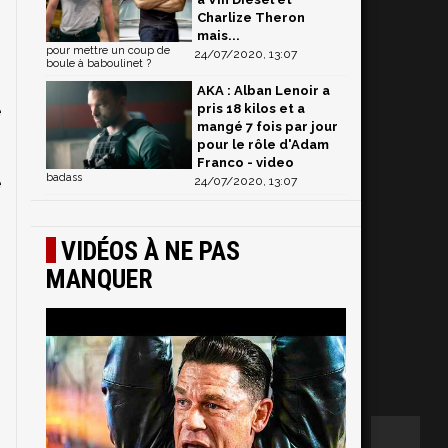
Charlize Theron
mais...
pour mettre un coup de
24/07/2020, 13:07
boule à baboulinet ?
AKA : Alban Lenoir a
pris 18 kilos et a
e
mangé 7 fois par jour
pour le rôle d'Adam
Franco - video
badass
e
24/07/2020, 13:07
VIDÉOS À NE PAS
MANQUER