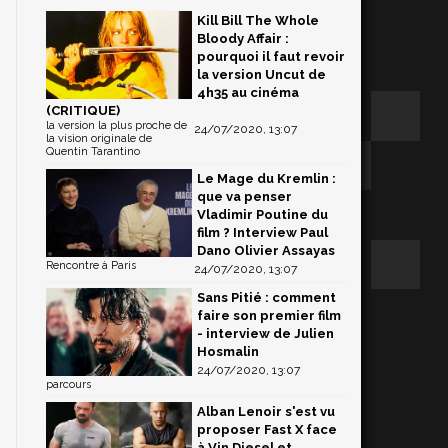
Kill Bill The Whole
Bloody Affair :
pourquoi il faut revoir
la version Uncut de
4h35 au cinéma
(CRITIQUE)
la version la plus proche de
24/07/2020, 13:07
la vision originale de
Quentin Tarantino
Le Mage du Kremlin :
que va penser
Vladimir Poutine du
film ? Interview Paul
Dano Olivier Assayas
Rencontre à Paris
24/07/2020, 13:07
Sans Pitié : comment
faire son premier film
s
- interview de Julien
Hosmalin
24/07/2020, 13:07
parcours
n
Alban Lenoir s'est vu
proposer Fast X face
à Vin Diesel et