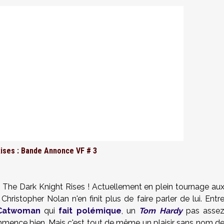
Rises : Bande Annonce VF # 3
 The Dark Knight Rises ! Actuellement en plein tournage au
 Christopher Nolan n'en finit plus de faire parler de lui. Entr
Catwoman
qui
fait polémique
, un
Tom Hardy
pas asse
mence bien. Mais c'est tout de même un plaisir sans nom d