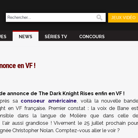
JEUX VIDÉO
UES
NEWS
SÉRIES TV
CONCOURS
nnonce en VF !
de annonce de The Dark Knight Rises enfin en VF !
 après sa
consoeur américaine
, voilà la nouvelle band
t en VF française. Premier constat : la voix de Bane es
nsible dans la langue de Molière que dans celle d
'air aussi grandiose ! Vivement le 25 juillet prochain pou
ignée Christopher Nolan. Comptez-vous aller le voir ?