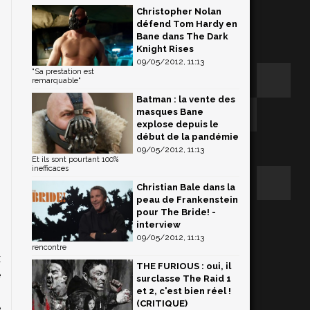
Christopher Nolan
défend Tom Hardy en
Bane dans The Dark
Knight Rises
09/05/2012, 11:13
"Sa prestation est
remarquable"
Batman : la vente des
masques Bane
explose depuis le
début de la pandémie
09/05/2012, 11:13
Et ils sont pourtant 100%
inefficaces
Christian Bale dans la
peau de Frankenstein
pour The Bride! -
interview
09/05/2012, 11:13
rencontre
x
THE FURIOUS : oui, il
e
surclasse The Raid 1
z
et 2, c'est bien réel !
(CRITIQUE)
e