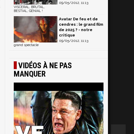
09/05/2012, 11:13
c
VISCERAL, BRUTAL,
BESTIAL, GENIAL !
Avatar De feu et de
cendres : le grand film
de 2025 ? - notre
critique
09/05/2012, 11:13
grand spectacle
VIDÉOS À NE PAS
MANQUER