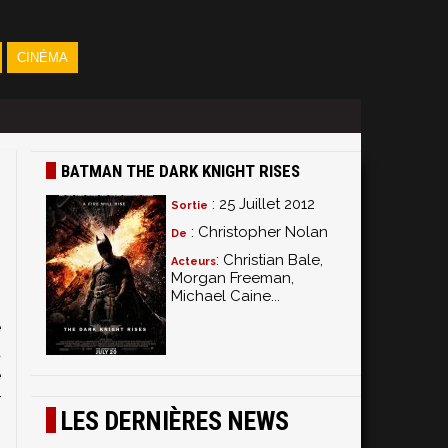
CINÉMA
BATMAN THE DARK KNIGHT RISES
: 25 Juillet 2012
Sortie
: Christopher Nolan
De
: Christian Bale,
Acteurs
Morgan Freeman,
Michael Caine...
e
t
e
r
LES DERNIÈRES NEWS