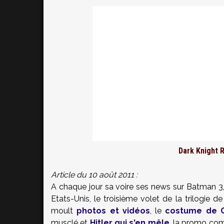
Dark Knight 
Article du 10 août 2011 :
A chaque jour sa voire ses news sur Batman 3,
Etats-Unis, le troisième volet de la trilogie de
moult
photos et vidéos
, le
costume de 
musclé et
Hitler qui s'en mêle
, la promo com