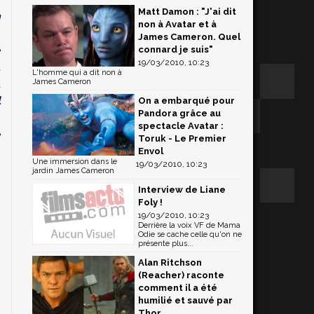
Matt Damon : "J'ai dit
n
non à Avatar et à
s
James Cameron. Quel
e
connard je suis"
19/03/2010, 10:23
t
L'homme qui a dit non à
d
James Cameron
l
On a embarqué pour
Pandora grâce au
spectacle Avatar :
e
Toruk - Le Premier
Envol
Une immersion dans le
19/03/2010, 10:23
jardin James Cameron
Interview de Liane
Foly !
19/03/2010, 10:23
Derrière la voix VF de Mama
Odie se cache celle qu'on ne
présente plus...
Alan Ritchson
(Reacher) raconte
comment il a été
humilié et sauvé par
Thor