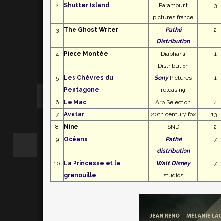
2
Shutter Island
Paramount
3
pictures france
3
The Ghost Writer
Pathé
2
Distribution
4
Piece Montée
Diaphana
1
Distribution
5
Les Chèvres du
Sony
Pictures
1
Pentagone
releasing
6
Le Mac
Arp Selection
4
7
Avatar
20th century fox
13
8
Nine
SND
2
9
Océans
Pathé
7
distribution
10
La Princesse et la
Walt Disney
7
grenouille
studios