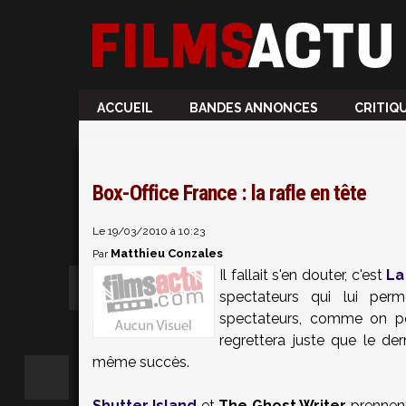
ACCUEIL
BANDES ANNONCES
CRITIQ
Box-Office France : la rafle en tête
Le 19/03/2010 à 10:23
Matthieu Conzales
Par
Il fallait s'en douter, c'est
La
spectateurs qui lui per
spectateurs, comme on peu
regrettera juste que le dern
même succès.
Shutter Island
et
The Ghost Writer
prennent