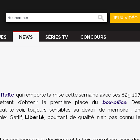
JEUX VIDÉO
UES
NEWS
SÉRIES TV
CONCOURS
 Rafle
qui remporte la mise cette semaine avec ses 829 10
mettent d'obtenir la première place du
box-office
. De
t le voir, toujours sensibles au devoir de mémoire ; o
ier Gatlif,
Liberté
, pourtant de qualité, n'ait pas connu l
 respectivement la deuxième et la troisième place, avec de