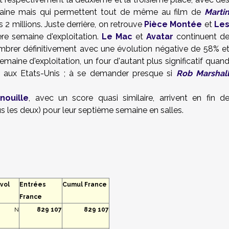
emaine mais qui permettent tout de même au film de
Marti
2 millions. Juste derrière, on retrouve
Pièce Montée
et
Le
re semaine d'exploitation.
Le Mac
et
Avatar
continuent d
mbrer définitivement avec une évolution négative de 58% e
ine d'exploitation, un four d'autant plus significatif quan
ie aux Etats-Unis ; à se demander presque si
Rob Marshal
nouille
, avec un score quasi similaire, arrivent en fin d
 les deux) pour leur septième semaine en salles.
vol
Entrées
Cumul France
France
N
829 107
829 107