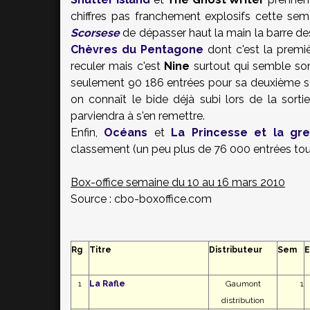
chiffres pas franchement explosifs cette s
Scorsese
de dépasser haut la main la barre des 
Chèvres du Pentagone
dont c'est la premiè
reculer mais c'est
Nine
surtout qui semble so
seulement 90 186 entrées pour sa deuxième sema
on connaît le bide déjà subi lors de la sort
parviendra à s'en remettre.
Enfin,
Océans
et
La Princesse et la gre
classement (un peu plus de 76 000 entrées tous
Box-office
semaine du 10 au 16 mars 2010
Source : cbo-boxoffice.com
Rg
Titre
Distributeur
Sem
E
1
La Rafle
Gaumont
1
distribution