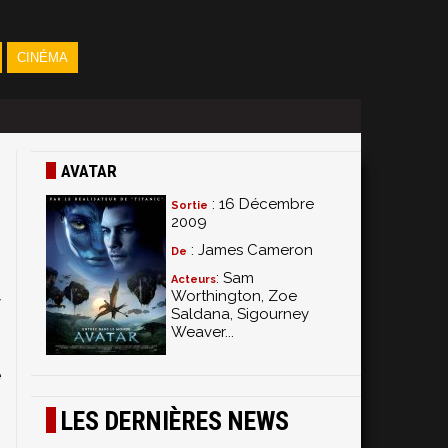
CINÉMA
AVATAR
: 16 Décembre
Sortie
2009
: James Cameron
De
: Sam
Acteurs
Worthington, Zoe
7
Saldana, Sigourney
s
Weaver...
n
e
LES DERNIÈRES NEWS
s