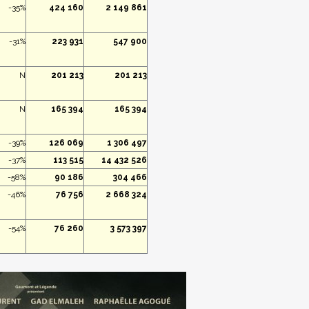
-35%
424 160
2 149 861
-31%
223 931
547 900
N
201 213
201 213
N
165 394
165 394
-39%
126 069
1 306 497
-37%
113 515
14 432 526
-58%
90 186
304 466
-46%
76 756
2 668 324
-54%
76 260
3 573 397