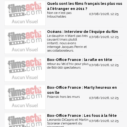
Quels sont les films français les plus vus
à l'étranger en 2011 ?
Non ce n'est pas
07/08/2026, 12:25
Intouchables
Océans : Interview de l'équipe du film
Le dauphin n'étant pas très
07/08/2026, 12:25
causant (mais plutôt
irritant), nous avons
interrogé Jacques Perrin et
ses collaborateurs.
Box-Office France : la rafle en tête
retour au Vel d'hiv pour plus
07/08/2026, 12:25
de 800 000 spectateurs
Box-Office France : Marty heureux en
son île
Polanski hors les murs
07/08/2026, 12:25
Box-Office France : Les fous à la fête
Leonardo DiCaprio et Martin
07/08/2026, 12:25
Scorsese s'emparent du