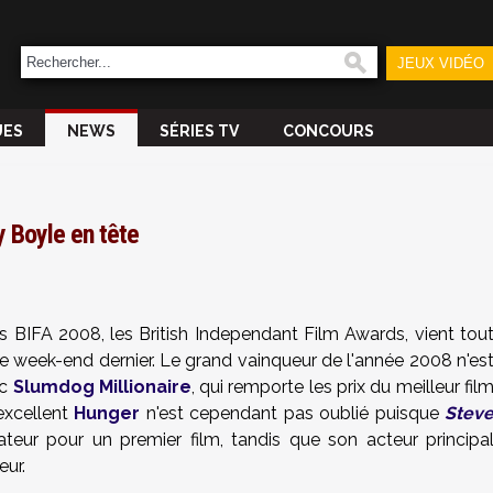
JEUX VIDÉO
UES
NEWS
SÉRIES TV
CONCOURS
y Boyle en tête
 BIFA 2008, les British Independant Film Awards, vient tou
 le week-end dernier. Le grand vainqueur de l'année 2008 n'es
ec
Slumdog Millionaire
, qui remporte les prix du meilleur fil
excellent
Hunger
n'est cependant pas oublié puisque
Stev
ateur pour un premier film, tandis que son acteur principa
eur.