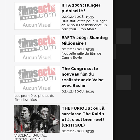
IFTA 2009 : Hunger
s
plébiscité !
r
02/12/2008, 15:35
Huit statuettes pour Hunger,
r
deux pour Fassbender et un
i
prix pour... Iron Man !
BAFTA 2009 : Slumdog
Millionaire !
02/12/2008, 15:35
Nouvelle rafle du film de
Danny Boyle
The Congress : le
nouveau film du
réalisateur de Valse
avec Bachir
02/12/2008, 15:35
Les premières photos du
film dévoilées !
THE FURIOUS : oui, il
surclasse The Raid 1
et 2, c'est bien réel !
(CRITIQUE)
02/12/2008, 15:35
VISCERAL, BRUTAL,
BESTIAL, GENIAL !