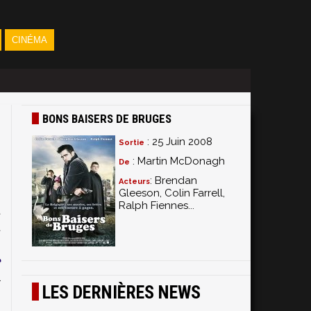
CINÉMA
BONS BAISERS DE BRUGES
: 25 Juin 2008
Sortie
: Martin McDonagh
De
: Brendan
Acteurs
Gleeson, Colin Farrell,
Ralph Fiennes...
t
t
m
e
l
LES DERNIÈRES NEWS