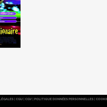
LÉGALES
|
CGU
|
CGV
|
POLITIQUE DONNÉES PERSONNELLES
|
COOKI