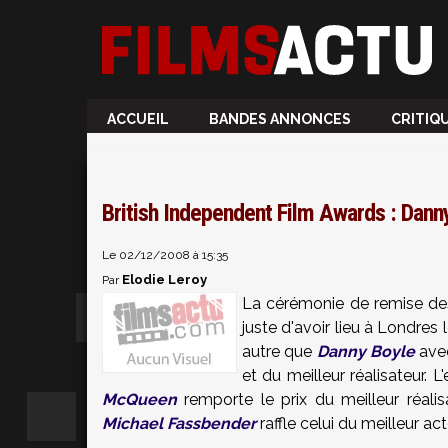
ACCUEIL
BANDES ANNONCES
CRITIQ
British Independent Film Awards : Dann
Le 02/12/2008 à 15:35
Elodie Leroy
Par
La cérémonie de remise des
juste d'avoir lieu à Londres
autre que
Danny Boyle
av
et du meilleur réalisateur.
L'
McQueen
remporte le prix du meilleur réalis
Michael Fassbender
raffle celui du meilleur act