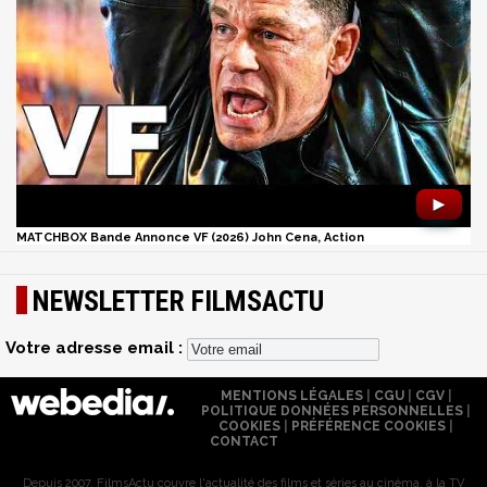
►
MATCHBOX Bande Annonce VF (2026) John Cena, Action
NEWSLETTER FILMSACTU
Votre adresse email :
MENTIONS LÉGALES
|
CGU
|
CGV
|
POLITIQUE DONNÉES PERSONNELLES
|
COOKIES
|
PRÉFÉRENCE COOKIES
|
CONTACT
Depuis 2007, FilmsActu couvre l'actualité des films et séries au cinéma, à la TV