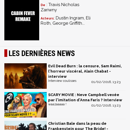
: Travis Nicholas
De
Zariwny
: Dustin Ingram, Eli
Acteurs
Roth, George Griffith...
LES DERNIÈRES NEWS
Evil Dead Burn : la censure, Sam Raimi,
l'horreur viscéral, Alain Chabat -
interview
Interview coulisses
01/02/2016, 13:23
SCARY MOVIE : Neve Campbell vexée
par l'imitation d'Anna Faris ? Interview
waazaaaaa !
01/02/2016, 13:23
Christian Bale dans la peau de
Frankenstein pour The Bride! -