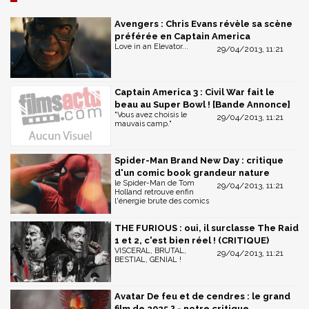
Avengers : Chris Evans révèle sa scène
préférée en Captain America
Love in an Elevator...
29/04/2013, 11:21
Captain America 3 : Civil War fait le
beau au Super Bowl ! [Bande Annonce]
"Vous avez choisis le
29/04/2013, 11:21
mauvais camp."
Spider-Man Brand New Day : critique
d'un comic book grandeur nature
le Spider-Man de Tom
29/04/2013, 11:21
Holland retrouve enfin
l'énergie brute des comics
THE FURIOUS : oui, il surclasse The Raid
1 et 2, c'est bien réel ! (CRITIQUE)
VISCERAL, BRUTAL,
29/04/2013, 11:21
BESTIAL, GENIAL !
Avatar De feu et de cendres : le grand
film de 2025 ? - notre critique