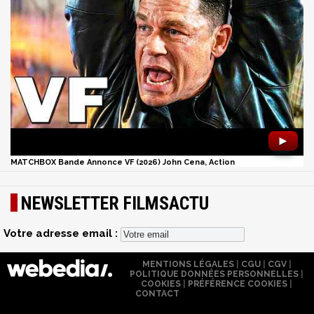
►
MATCHBOX Bande Annonce VF (2026) John Cena, Action
NEWSLETTER FILMSACTU
Votre adresse email :
MENTIONS LÉGALES
|
CGU
|
CGV
|
POLITIQUE DONNÉES PERSONNELLES
|
COOKIES
|
PRÉFÉRENCE COOKIES
|
CONTACT