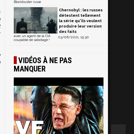
Blockbuster russe
Chernobyl : les russes
s
détestent tellement
n
la série qu'ils veulent
t
produire leur version
des faits
r
avec un agent de la CIA
03/06/2021, 15:30
coupable de sabotage !
e
VIDÉOS À NE PAS
n
MANQUER
,