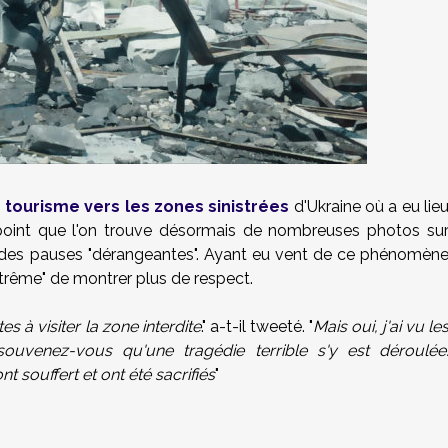
e tourisme vers les zones sinistrées
d'Ukraine où a eu lie
l point que l'on trouve désormais de nombreuses photos su
s des pauses "dérangeantes". Ayant eu vent de ce phénomèn
xtrême" de montrer plus de respect.
es à visiter la zone interdite
." a-t-il tweeté. "
Mais oui, j'ai vu le
, souvenez-vous qu'une tragédie terrible s'y est déroulée
souffert et ont été sacrifiés
"