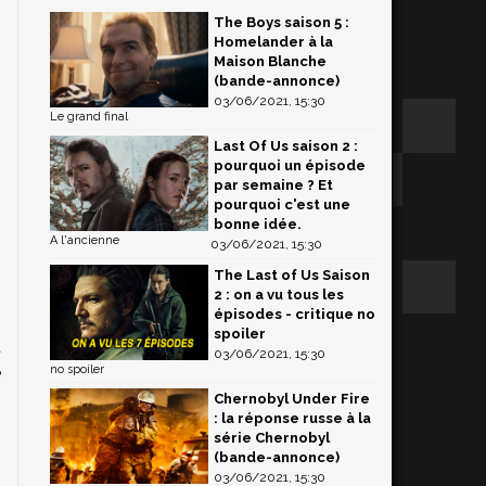
The Boys saison 5 :
Homelander à la
Maison Blanche
(bande-annonce)
03/06/2021, 15:30
Le grand final
Last Of Us saison 2 :
pourquoi un épisode
par semaine ? Et
pourquoi c'est une
bonne idée.
A l'ancienne
03/06/2021, 15:30
The Last of Us Saison
2 : on a vu tous les
épisodes - critique no
spoiler
t
03/06/2021, 15:30
e
no spoiler
Chernobyl Under Fire
: la réponse russe à la
série Chernobyl
p
(bande-annonce)
03/06/2021, 15:30