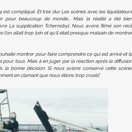
4 est compliqué. Et très dur. Les scènes avec les liquidateur
arder pour beaucoup de monde... Mais la réalité a été bie
livre La supplication Tchernobyl. Nous avons filmé son réci
e l'on allait trop loin et qu'il était presque malsain de montre
 souhaite montrer pour faire comprendre ce qui est arrivé et l
ente pour tous. Mais à en juger par la réaction après la diffusio
is la bonne décision. Si nous avions conservé cette scène
mment en clamant que nous étions trop cruels
".