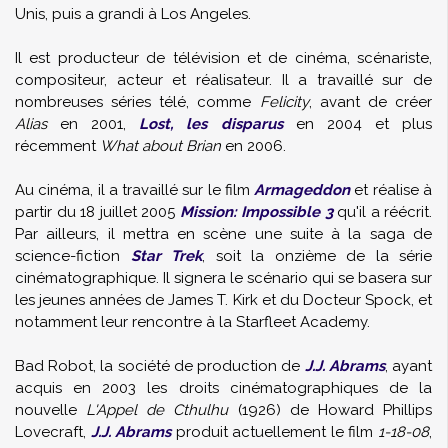
Unis, puis a grandi à Los Angeles.
Il est producteur de télévision et de cinéma, scénariste,
compositeur, acteur et réalisateur. Il a travaillé sur de
nombreuses séries télé, comme
Felicity
, avant de créer
Alias
en 2001,
Lost, les disparus
en 2004 et plus
récemment
What about Brian
en 2006.
Au cinéma, il a travaillé sur le film
Armageddon
et réalise à
partir du 18 juillet 2005
Mission: Impossible 3
qu'il a réécrit.
Par ailleurs, il mettra en scène une suite à la saga de
science-fiction
Star Trek
, soit la onzième de la série
cinématographique. Il signera le scénario qui se basera sur
les jeunes années de James T. Kirk et du Docteur Spock, et
notamment leur rencontre à la
Starfleet Academy
.
Bad Robot, la société de production de
J.J. Abrams
, ayant
acquis en 2003 les droits cinématographiques de la
nouvelle
L'Appel de Cthulhu
(1926) de Howard Phillips
Lovecraft,
J.J. Abrams
produit actuellement le film
1-18-08
,