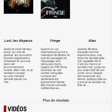
Lost, les disparus
Fringe
Alias
Après le crash de leur
Quand un vol
Sydney Bristow
avion sur une île
international arrive à
travaille comme
perdue, les survivants
l'aéroport de Boston et
espionne pour une
doivent apprendre à
que les passagers et
branche secrète dela
cohabiter et survivre
l'équipage sont
CIA, appelée SD-6.
dans cet
retrouvés morts,
C'est du moins ce
environnement
l'agent du FBI Olivia
qu'elle croit, jusqu'au
hostile. Bien vite, ils se
Dunham se voit
jour oùle chef de son
rendent compte
confier l'enquête.
unité, Arvin Sloane,
qu'une menace
Lorsque son
fait assassiner son
semble planer sur
partenaire est
fiancé, aprèsqu'elle lui
l'île...
grièvement blessé,
a avoué sa double vie.
elle trouve une aide
Elle se ...
inattendue au...
VIDÉOS