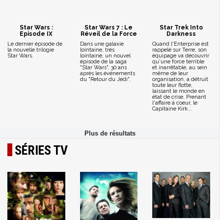
Star Wars :
Star Wars 7 : Le
Star Trek Into
Episode IX
Réveil de la Force
Darkness
Le dernier épisode de
Dans une galaxie
Quand l'Enterprise est
la nouvelle trilogie
lointaine, très
rappelé sur Terre, son
Star Wars.
lointaine, un nouvel
équipage va découvrir
épisode de la saga
qu'une force terrible
"Star Wars", 30 ans
et inarrêtable, au sein
après les événements
même de leur
du "Retour du Jedi".
organisation, a détruit
toute leur flotte,
laissant le monde en
état de crise. Prenant
l'affaire à coeur, le
Capitaine Kirk...
SÉRIES TV