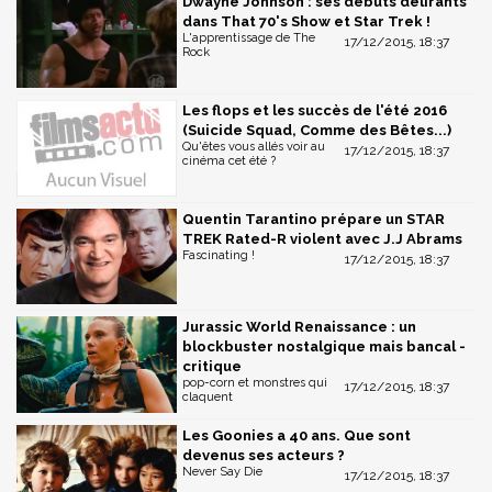
Dwayne Johnson : ses débuts délirants
dans That 70's Show et Star Trek !
L'apprentissage de The
17/12/2015, 18:37
Rock
Les flops et les succès de l'été 2016
(Suicide Squad, Comme des Bêtes...)
Qu'êtes vous allés voir au
17/12/2015, 18:37
cinéma cet été ?
Quentin Tarantino prépare un STAR
TREK Rated-R violent avec J.J Abrams
Fascinating !
17/12/2015, 18:37
Jurassic World Renaissance : un
blockbuster nostalgique mais bancal -
critique
pop-corn et monstres qui
17/12/2015, 18:37
claquent
Les Goonies a 40 ans. Que sont
devenus ses acteurs ?
Never Say Die
17/12/2015, 18:37