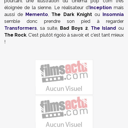
pourtant une illustration du cinéma pop corn très
éloignée de la sienne. Le réalisateur d'
Inception
mais
aussi de
Memento
,
The Dark Knight
ou
Insomnia
semble donc prendre son pied à regarder
Transformers
, sa suite,
Bad Boys 2
,
The Island
ou
The Rock
. C'est plutôt rigolo à savoir, et c'est tant mieux
!