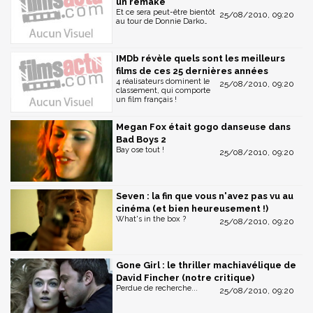
un remake
Et ce sera peut-être bientôt
25/08/2010, 09:20
au tour de Donnie Darko…
IMDb révèle quels sont les meilleurs
films de ces 25 dernières années
4 réalisateurs dominent le
25/08/2010, 09:20
classement, qui comporte
un film français !
Megan Fox était gogo danseuse dans
Bad Boys 2
Bay ose tout !
25/08/2010, 09:20
Seven : la fin que vous n'avez pas vu au
cinéma (et bien heureusement !)
What's in the box ?
25/08/2010, 09:20
Gone Girl : le thriller machiavélique de
David Fincher (notre critique)
Perdue de recherche...
25/08/2010, 09:20