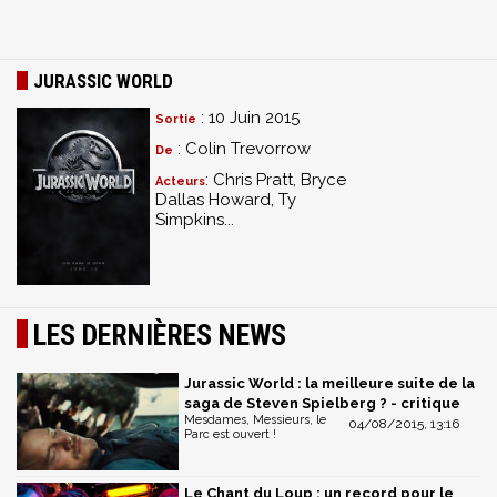
JURASSIC WORLD
: 10 Juin 2015
Sortie
: Colin Trevorrow
De
: Chris Pratt, Bryce
Acteurs
Dallas Howard, Ty
Simpkins...
LES DERNIÈRES NEWS
Jurassic World : la meilleure suite de la
saga de Steven Spielberg ? - critique
Mesdames, Messieurs, le
04/08/2015, 13:16
Parc est ouvert !
Le Chant du Loup : un record pour le