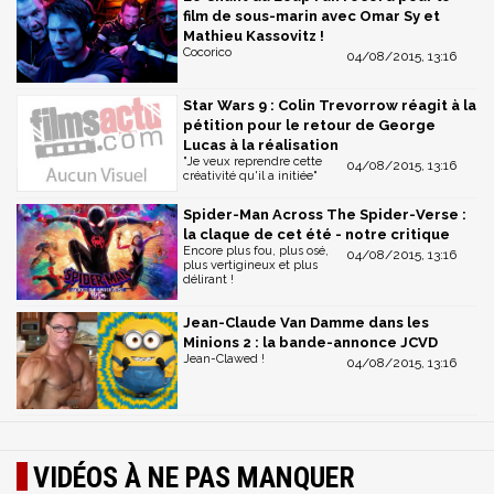
film de sous-marin avec Omar Sy et
Mathieu Kassovitz !
Cocorico
04/08/2015, 13:16
Star Wars 9 : Colin Trevorrow réagit à la
pétition pour le retour de George
Lucas à la réalisation
"Je veux reprendre cette
04/08/2015, 13:16
créativité qu'il a initiée"
Spider-Man Across The Spider-Verse :
la claque de cet été - notre critique
Encore plus fou, plus osé,
04/08/2015, 13:16
plus vertigineux et plus
délirant !
Jean-Claude Van Damme dans les
Minions 2 : la bande-annonce JCVD
Jean-Clawed !
04/08/2015, 13:16
VIDÉOS À NE PAS MANQUER