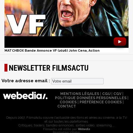
►
MATCHBOX Bande Annonce VF (2026) John Cena, Action
NEWSLETTER FILMSACTU
Votre adresse email :
MENTIONS LÉGALES
|
CGU
|
CGV
|
POLITIQUE DONNÉES PERSONNELLES
|
COOKIES
|
PRÉFÉRENCE COOKIES
|
CONTACT
Depuis 2007, FilmsActu couvre l'actualité des films et séries au cinéma, à la TV
et sur toutes les plateformes.
Critiques, trailers, bandes-annonces, sorties vidéo, streaming...
Filmsactu est édité par
Webedia
Réalisation Vitalyn