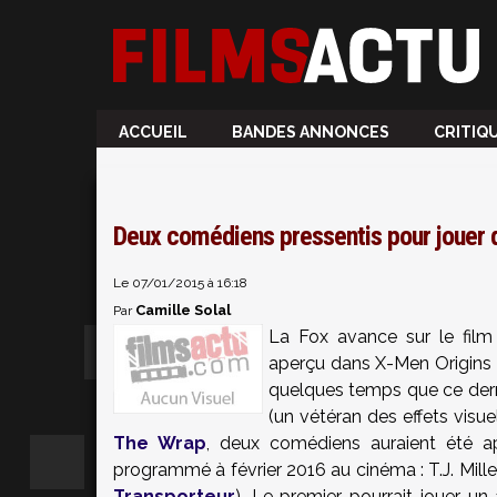
ACCUEIL
BANDES ANNONCES
CRITIQ
Deux comédiens pressentis pour jouer
Le 07/01/2015 à 16:18
Camille Solal
Par
La Fox avance sur le fil
aperçu dans X-Men Origins :
quelques temps que ce derni
(un vétéran des effets visu
The Wrap
, deux comédiens auraient été a
programmé à février 2016 au cinéma : T.J. Mille
Transporteur
). Le premier pourrait jouer un