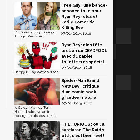
Free Guy : une bande-
annonce folle pour
Ryan Reynolds et
Jodie Comer de
Killing Eve
Par Shawn Levy (Stranger
07/01/2015, 16:18
Things, Real Steel)
Ryan Reynolds fête
les 1 an de DEADPOOL
avec du papier
toilette très spécial...
07/01/2015, 16:18
Happy B-Day Wade Wilson
Spider-Man Brand
New Day : critique
d'un comic book
grandeur nature
07/01/2015, 16:18
le Spider-Man de Tom
Holland retrouve enfin
l'énergie brute des comics
THE FURIOUS : oui, il
surclasse The Raid 1
et 2, c'est bien réel !