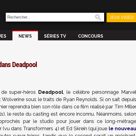
JEUX VIDÉO
UES
NEWS
SÉRIES TV
CONCOURS
 dans Deadpool
m de super-héros
Deadpool
, le célèbre personnage Marve
 Wolverine sous le traits de Ryan Reynolds. Si on sait depui
er reprendra bien son rôle dans ce film réalisé par Tim Mille
els), le reste du casting est encore inconnu. Néanmoins, selo
pprochés par le studio pour jouer dans ce long-métrag
r (vu dans Transformers 4) et Ed Skrein (qui joue
le nouvea
 autre super-héros, tandis que le second serait un méchant