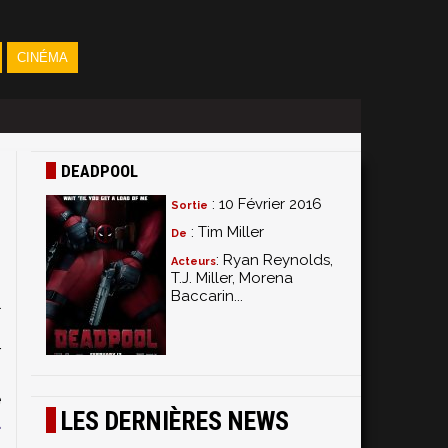
CINÉMA
DEADPOOL
: 10 Février 2016
Sortie
: Tim Miller
De
: Ryan Reynolds,
Acteurs
T.J. Miller, Morena
Baccarin...
l
s
r
n
e
LES DERNIÈRES NEWS
u
.