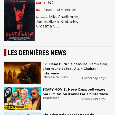
: N.C.
Sortie
: Jason Lei Howden
De
: Milo Cawthorne,
Acteurs
James Blake, Kimberley
Crossman......
LES DERNIÈRES NEWS
Evil Dead Burn : la censure, Sam Raimi,
l'horreur viscéral, Alain Chabat -
interview
Interview coulisses
12/02/2015, 12:30
SCARY MOVIE : Neve Campbell vexée
par l'imitation d'Anna Faris ? Interview
waazaaaaa !
12/02/2015, 12:30
Christian Bale dans la peau de