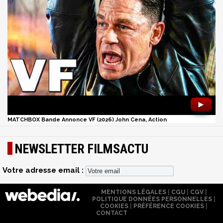
►
MATCHBOX Bande Annonce VF (2026) John Cena, Action
NEWSLETTER FILMSACTU
Votre adresse email :
MENTIONS LÉGALES
|
CGU
|
CGV
|
POLITIQUE DONNÉES PERSONNELLES
|
COOKIES
|
PRÉFÉRENCE COOKIES
|
CONTACT