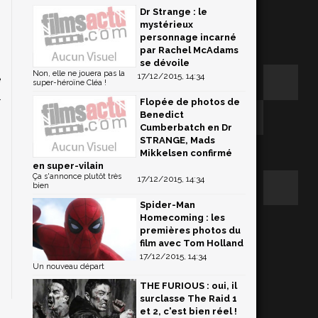
Dr Strange : le
mystérieux
personnage incarné
par Rachel McAdams
se dévoile
Non, elle ne jouera pas la
17/12/2015, 14:34
e
super-héroïne Cléa !
l
Flopée de photos de
s
Benedict
Cumberbatch en Dr
o
STRANGE, Mads
Mikkelsen confirmé
en super-vilain
Ça s'annonce plutôt très
17/12/2015, 14:34
s
bien
Spider-Man
Homecoming : les
premières photos du
film avec Tom Holland
17/12/2015, 14:34
Un nouveau départ
THE FURIOUS : oui, il
surclasse The Raid 1
et 2, c'est bien réel !