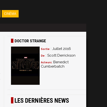
CINÉMA
DOCTOR STRANGE
: Juillet 2016
Sortie
: Scott Derrickson
De
: Benedict
Acteurs
Cumberbatch
t
t
LES DERNIÈRES NEWS