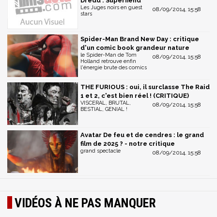
Dredd : Superfiend
Les Juges noirs en guest
08/09/2014, 15:58
stars
Spider-Man Brand New Day : critique
d'un comic book grandeur nature
le Spider-Man de Tom
08/09/2014, 15:58
Holland retrouve enfin
l'énergie brute des comics
THE FURIOUS : oui, il surclasse The Raid
1 et 2, c'est bien réel ! (CRITIQUE)
VISCERAL, BRUTAL,
08/09/2014, 15:58
BESTIAL, GENIAL !
Avatar De feu et de cendres : le grand
film de 2025 ? - notre critique
grand spectacle
08/09/2014, 15:58
VIDÉOS À NE PAS MANQUER