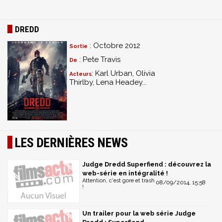
DREDD
: Octobre 2012
Sortie
: Pete Travis
De
: Karl Urban, Olivia
Acteurs
Thirlby, Lena Headey...
LES DERNIÈRES NEWS
Judge Dredd Superfiend : découvrez la
web-série en intégralité !
Attention, c'est gore et trash
08/09/2014, 15:58
!
Un trailer pour la web série Judge