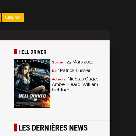
CINÉMA
HELL DRIVER
: 23 Mars 2011
Sortie
: Patrick Lussier
De
: Nicolas Cage,
Acteurs
Amber Heard, William
Fichtner...
a
r
y
e
s
LES DERNIÈRES NEWS
e