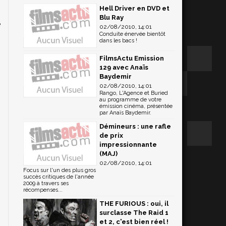
Hell Driver en DVD et
Blu Ray
e
02/08/2010, 14:01
Conduite énervée bientôt
n
dans les bacs !
FilmsActu Emission
129 avec Anaïs
Baydemir
02/08/2010, 14:01
Rango, L'Agence et Buried
au programme de votre
émission cinéma, présentée
par Anaïs Baydemir.
Démineurs : une rafle
de prix
impressionnante
(MAJ)
02/08/2010, 14:01
Focus sur l'un des plus gros
succès critiques de l'année
2009 à travers ses
récompenses...
THE FURIOUS : oui, il
surclasse The Raid 1
et 2, c'est bien réel !