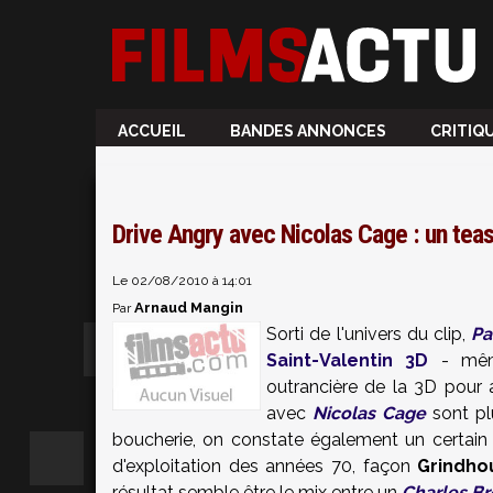
ACCUEIL
BANDES ANNONCES
CRITIQ
Drive Angry avec Nicolas Cage : un teas
Le 02/08/2010 à 14:01
Arnaud Mangin
Par
Sorti de l'univers du clip,
Pa
Saint-Valentin 3D
- même
outrancière de la 3D pour 
avec
Nicolas Cage
sont plu
boucherie, on constate également un certain
d'exploitation des années 70, façon
Grindho
résultat semble être le mix entre un
Charles B