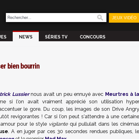
JEUX VIDÉO
UES
NEWS
SÉRIES TV
CONCOURS
er bien bourrin
trick Lussier
nous avait un peu ennuyé avec
Meurtres à l
 si l'on avait vraiment apprécié son utilisation hype
accentuer le gore. Du coup, les images de son Drive Angr
tôt revigorantes ! Car si l'on peut s'attendre à une certain
 amour pour le style
vigilante
qui pullulait dans les cinéma
use
. A en juger par ces 30 secondes rendues publiques, l
ronson
et le premier
Mad Max
.