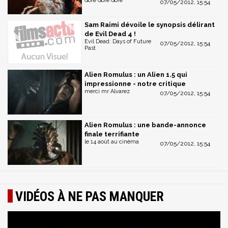
Gore Gore Gore
07/05/2012, 15:54
Sam Raimi dévoile le synopsis délirant
de Evil Dead 4 !
Evil Dead: Days of Future
07/05/2012, 15:54
Past
Alien Romulus : un Alien 1.5 qui
impressionne - notre critique
merci mr Alvarez
07/05/2012, 15:54
Alien Romulus : une bande-annonce
finale terrifiante
le 14 août au cinéma
07/05/2012, 15:54
VIDÉOS À NE PAS MANQUER