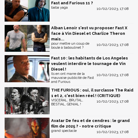
Fast and Furious 11 ?
baba yaga
10/02/2023, 17:08
Alban Lenoir s'est vu proposer Fast X
face à Vin Diesel et Charlize Theron
mais...
pour mettre un coup de
10/02/2023, 17:08
boule à baboulinet ?
Fast 10 : les habitants de Los Angeles
veulent interdire le tournage de Vin
Diesel !
Ils en ont marre de la
10/02/2023, 17:08
mauvaise publicité de Fast
and Furious
THE FURIOUS : oui, il surclasse The Raid
1 et 2, c'est bien réel ! (CRITIQUE)
VISCERAL, BRUTAL,
10/02/2023, 17:08
BESTIAL, GENIAL !
Avatar De feu et de cendres : le grand
film de 2025 ? - notre critique
grand spectacle
10/02/2023, 17:08