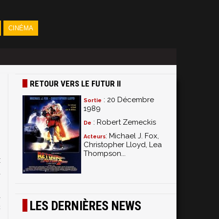
CINÉMA
RETOUR VERS LE FUTUR II
: 20 Décembre
Sortie
1989
: Robert Zemeckis
De
: Michael J. Fox,
Acteurs
Christopher Lloyd, Lea
e
Thompson...
x
t
.
a
LES DERNIÈRES NEWS
c
;