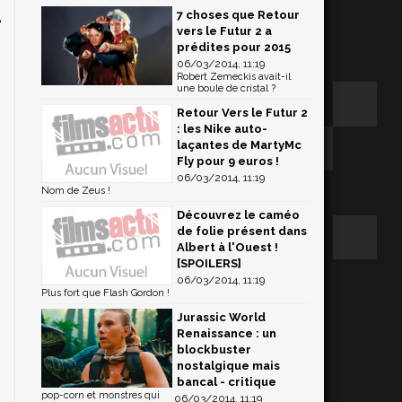
7 choses que Retour
e
vers le Futur 2 a
,
prédites pour 2015
06/03/2014, 11:19
Robert Zemeckis avait-il
une boule de cristal ?
Retour Vers le Futur 2
: les Nike auto-
laçantes de MartyMc
Fly pour 9 euros !
06/03/2014, 11:19
Nom de Zeus !
Découvrez le caméo
de folie présent dans
Albert à l'Ouest !
[SPOILERS]
06/03/2014, 11:19
Plus fort que Flash Gordon !
Jurassic World
Renaissance : un
blockbuster
nostalgique mais
bancal - critique
pop-corn et monstres qui
06/03/2014, 11:19