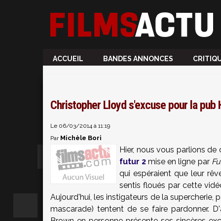
ACCUEIL
BANDES ANNONCES
CRITIQ
Christopher Lloyd s'excuse pour la pub 
Le 06/03/2014 à 11:19
Michèle Bori
Par
Hier, nous vous parlions de
futur 2
mise en ligne par
Fu
qui espéraient que leur rê
sentis floués par cette vid
Aujourd'hui, les instigateurs de la supercherie, 
mascarade) tentent de se faire pardonner. D
Brown en personne présente ses sincères exc