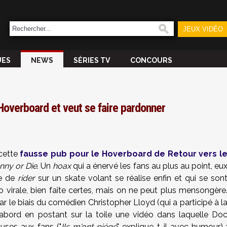
JEUX VIDÉO
UES
NEWS
SÉRIES TV
CONCOURS
Hoverboard et veut se faire pardonner
 cette
fausse pub pour le Hoverboard de Retour vers l
nny or Die
. Un
hoax
qui a énervé les fans au plus au point, eu
ve de
rider
sur un skate volant se réalise enfin et qui se son
éo virale, bien faîte certes, mais on ne peut plus mensongère
par le biais du comédien Christopher Lloyd (qui a participé à l
'abord en postant sur la toile une vidéo dans laquelle Do
uses aux fans ("
Ils m'ont piégé
" explique-t-il avec humour) 