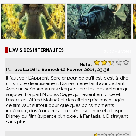
L’AVIS DES INTERNAUTES
0
/
10
-
4
votes
Note :
Par
avatar16
le
Samedi 12 Février 2011, 23:38
Il faut voir L'Apprenti Sorcier pour ce qu'il est, c'est-à-dire
un simple divertissement Disney mené tambour battant.
Avec un scénario au ras des pâquerettes, des acteurs qui
surjouent (à part Nicolas Cage qui revient en force et
l'excellent Alfred Molina) et des effets spéciaux mitigés,
ce film vaut surtout pour quelques bons moments
ingénieux, dûs à une mise en scène soignée et à l'esprit
Disney du film (superbe clin d'oeil à Fantasia!!). Distrayant,
sans plus.