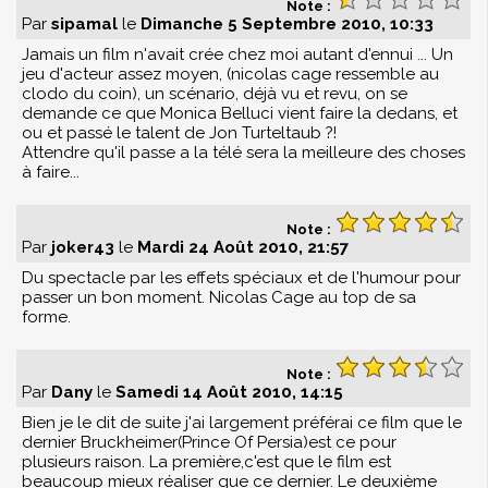
Note :
Par
sipamal
le
Dimanche 5 Septembre 2010, 10:33
Jamais un film n'avait crée chez moi autant d'ennui ... Un
jeu d'acteur assez moyen, (nicolas cage ressemble au
clodo du coin), un scénario, déjà vu et revu, on se
demande ce que Monica Belluci vient faire la dedans, et
ou et passé le talent de Jon Turteltaub ?!
Attendre qu'il passe a la télé sera la meilleure des choses
à faire...
Note :
Par
joker43
le
Mardi 24 Août 2010, 21:57
Du spectacle par les effets spéciaux et de l'humour pour
passer un bon moment. Nicolas Cage au top de sa
forme.
Note :
Par
Dany
le
Samedi 14 Août 2010, 14:15
Bien je le dit de suite j'ai largement préférai ce film que le
dernier Bruckheimer(Prince Of Persia)est ce pour
plusieurs raison. La première,c'est que le film est
beaucoup mieux réaliser que ce dernier. Le deuxième