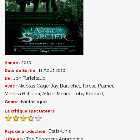
2010
Année :
11 Août 2010
Date de Sortie :
Jon Turteltaub
De :
Nicolas Cage
,
Jay Baruchel
,
Teresa Palmer
,
Avec :
Monica Bellucci
,
Alfred Molina
,
Toby Kebbell
,
...
Fantastique
Genre :
La critique spectateurs
États-Unis
Pays de production :
The Sorcerer’s Apprentice
Titre VO :